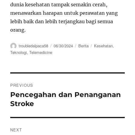
dunia kesehatan tampak semakin cerah,
menawarkan harapan untuk perawatan yang
lebih baik dan lebih terjangkau bagi semua
orang.
Author
Posted
Categories
Tags
troubledalpaca58
06/30/2024
Berita
Kesehatan
,
on
Teknologi
,
Telemedicine
Navigasi
PREVIOUS
pos
Pencegahan dan Penanganan
Previous
post:
Stroke
NEXT