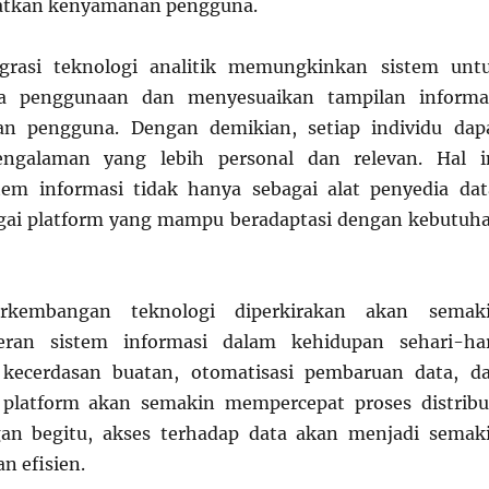
atkan kenyamanan pengguna.
tegrasi teknologi analitik memungkinkan sistem unt
 penggunaan dan menyesuaikan tampilan informa
an pengguna. Dengan demikian, setiap individu dap
ngalaman yang lebih personal dan relevan. Hal i
tem informasi tidak hanya sebagai alat penyedia dat
agai platform yang mampu beradaptasi dengan kebutuh
rkembangan teknologi diperkirakan akan semak
ran sistem informasi dalam kehidupan sehari-har
i kecerdasan buatan, otomatisasi pembaruan data, d
s platform akan semakin mempercepat proses distribu
gan begitu, akses terhadap data akan menjadi semak
n efisien.