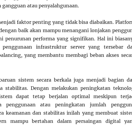
 gangguan atau penyalahgunaan.
menjadi faktor penting yang tidak bisa diabaikan. Platfo
 dengan baik akan mampu menangani lonjakan penggu
 penurunan performa yang signifikan. Hal ini biasan
i penggunaan infrastruktur server yang tersebar d
 balancing, yang membantu membagi beban akses seca
baruan sistem secara berkala juga menjadi bagian da
ga stabilitas. Dengan melakukan peningkatan teknolo
sistem dapat tetap berjalan optimal meskipun terja
a penggunaan atau peningkatan jumlah penggun
ra keamanan dan stabilitas inilah yang membuat sist
ern mampu bertahan dalam persaingan digital ya