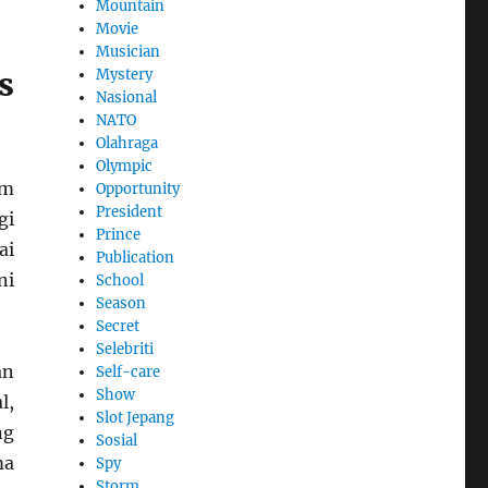
Mountain
Movie
Musician
Mystery
s
Nasional
NATO
Olahraga
Olympic
am
Opportunity
President
gi
Prince
ai
Publication
ni
School
Season
Secret
Selebriti
an
Self-care
Show
l,
Slot Jepang
ng
Sosial
ma
Spy
Storm