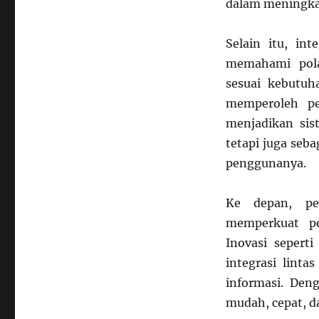
dalam meningk
Selain itu, in
memahami pola
sesuai kebutuh
memperoleh pe
menjadikan sis
tetapi juga seb
penggunanya.
Ke depan, pe
memperkuat pe
Inovasi sepert
integrasi linta
informasi. Den
mudah, cepat, da