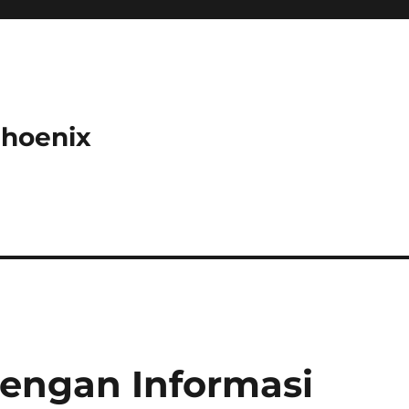
Phoenix
engan Informasi