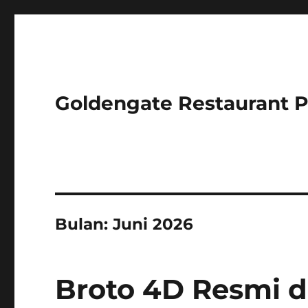
Goldengate Restaurant 
Bulan:
Juni 2026
Broto 4D Resmi d