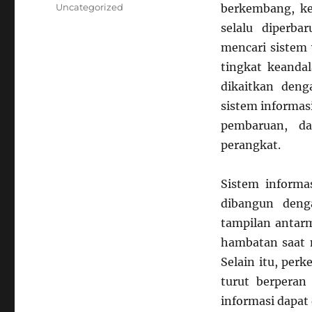
on
Categories
Uncategorized
berkembang, ke
selalu diperb
mencari sistem
tingkat keandal
dikaitkan den
sistem informas
pembaruan, d
perangkat.
Sistem inform
dibangun deng
tampilan antar
hambatan saat 
Selain itu, per
turut berperan
informasi dapat 