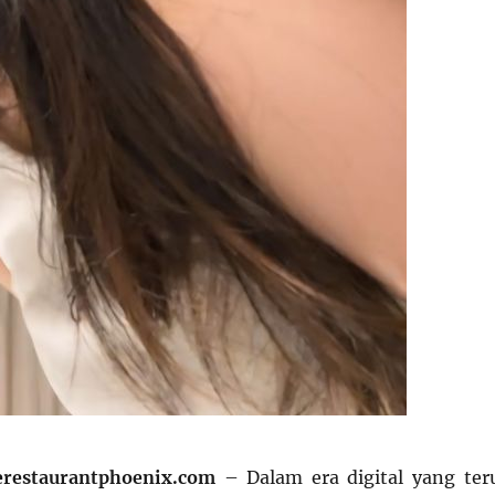
restaurantphoenix.com
– Dalam era digital yang ter