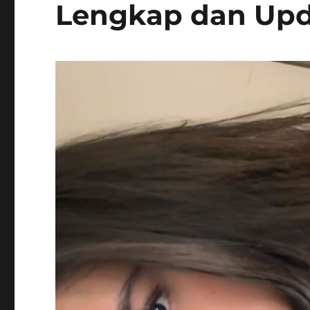
Lengkap dan Upd