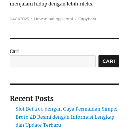
menjalani hidup dengan lebih rileks.
Posted
Categories
Tags
04/11/2025
Hewan paling santai
Capybara
on
Cari
CARI
Recent Posts
Slot Bet 200 dengan Gaya Permainan Simpel
Broto 4D Resmi dengan Informasi Lengkap
dan Update Terbaru