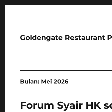
Goldengate Restaurant 
Bulan:
Mei 2026
Forum Syair HK s