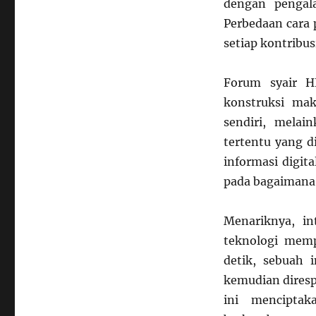
dengan pengal
Perbedaan cara 
setiap kontribu
Forum syair H
konstruksi mak
sendiri, melai
tertentu yang 
informasi digit
pada bagaimana
Menariknya, i
teknologi memp
detik, sebuah 
kemudian diresp
ini menciptak