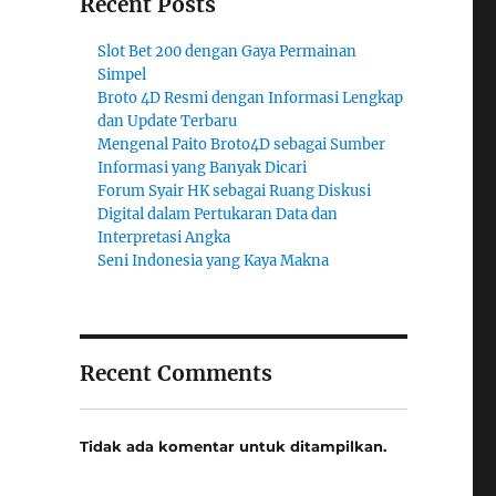
Recent Posts
Slot Bet 200 dengan Gaya Permainan
Simpel
Broto 4D Resmi dengan Informasi Lengkap
dan Update Terbaru
Mengenal Paito Broto4D sebagai Sumber
Informasi yang Banyak Dicari
Forum Syair HK sebagai Ruang Diskusi
Digital dalam Pertukaran Data dan
Interpretasi Angka
Seni Indonesia yang Kaya Makna
Recent Comments
Tidak ada komentar untuk ditampilkan.