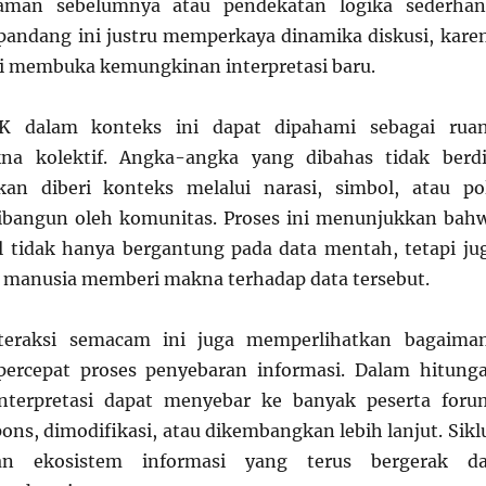
aman sebelumnya atau pendekatan logika sederhan
pandang ini justru memperkaya dinamika diskusi, kare
si membuka kemungkinan interpretasi baru.
K dalam konteks ini dapat dipahami sebagai rua
na kolektif. Angka-angka yang dibahas tidak berdi
nkan diberi konteks melalui narasi, simbol, atau po
dibangun oleh komunitas. Proses ini menunjukkan bah
al tidak hanya bergantung pada data mentah, tetapi ju
 manusia memberi makna terhadap data tersebut.
nteraksi semacam ini juga memperlihatkan bagaima
ercepat proses penyebaran informasi. Dalam hitung
interpretasi dapat menyebar ke banyak peserta foru
ons, dimodifikasi, atau dikembangkan lebih lanjut. Sikl
an ekosistem informasi yang terus bergerak d