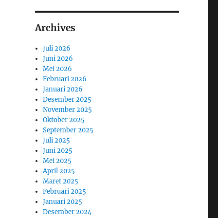
Archives
Juli 2026
Juni 2026
Mei 2026
Februari 2026
Januari 2026
Desember 2025
November 2025
Oktober 2025
September 2025
Juli 2025
Juni 2025
Mei 2025
April 2025
Maret 2025
Februari 2025
Januari 2025
Desember 2024