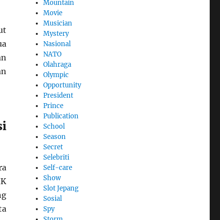
Mountain
Movie
Musician
ut
Mystery
ua
Nasional
NATO
an
Olahraga
an
Olympic
Opportunity
President
Prince
Publication
i
School
Season
Secret
Selebriti
ra
Self-care
Show
HK
Slot Jepang
ng
Sosial
ta
Spy
Storm