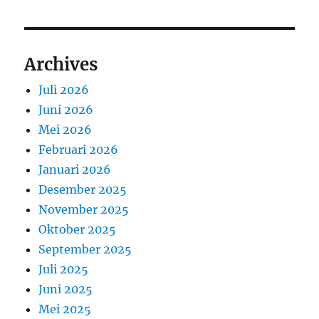
Archives
Juli 2026
Juni 2026
Mei 2026
Februari 2026
Januari 2026
Desember 2025
November 2025
Oktober 2025
September 2025
Juli 2025
Juni 2025
Mei 2025