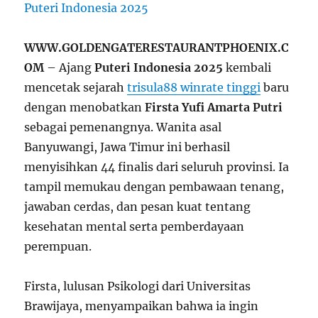
WWW.GOLDENGATERESTAURANTPHOENIX.C
OM
– Ajang
Puteri Indonesia 2025
kembali
mencetak sejarah
trisula88 winrate tinggi
baru
dengan menobatkan
Firsta Yufi Amarta Putri
sebagai pemenangnya. Wanita asal
Banyuwangi, Jawa Timur ini berhasil
menyisihkan 44 finalis dari seluruh provinsi. Ia
tampil memukau dengan pembawaan tenang,
jawaban cerdas, dan pesan kuat tentang
kesehatan mental serta pemberdayaan
perempuan.
Firsta, lulusan Psikologi dari Universitas
Brawijaya, menyampaikan bahwa ia ingin