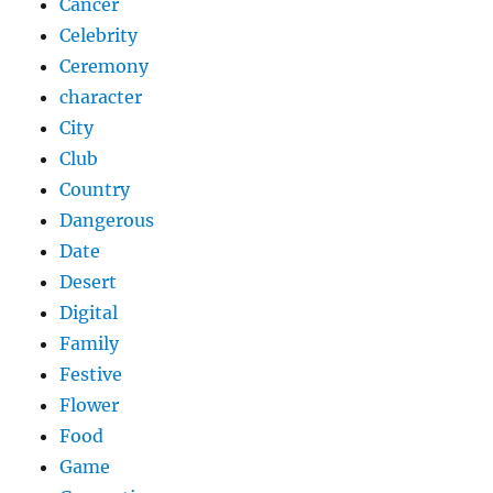
Cancer
Celebrity
Ceremony
character
City
Club
Country
Dangerous
Date
Desert
Digital
Family
Festive
Flower
Food
Game