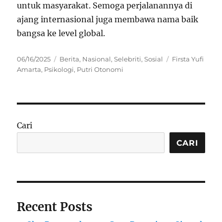
untuk masyarakat. Semoga perjalanannya di
ajang internasional juga membawa nama baik
bangsa ke level global.
Posted
Categories
Tags
06/16/2025
Berita
,
Nasional
,
Selebriti
,
Sosial
Firsta Yufi
on
Amarta
,
Psikologi
,
Putri Otonomi
Cari
CARI
Recent Posts