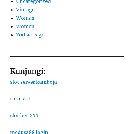
Uncategorized
Vintage
Woman
Women
Zodiac-sign
Kunjungi:
slot server kamboja
toto slot
slot bet 200
medusa88 login