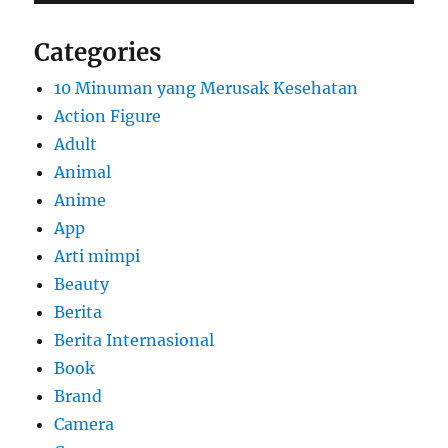
Categories
10 Minuman yang Merusak Kesehatan
Action Figure
Adult
Animal
Anime
App
Arti mimpi
Beauty
Berita
Berita Internasional
Book
Brand
Camera