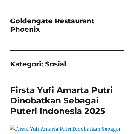
Goldengate Restaurant
Phoenix
Kategori:
Sosial
Firsta Yufi Amarta Putri
Dinobatkan Sebagai
Puteri Indonesia 2025