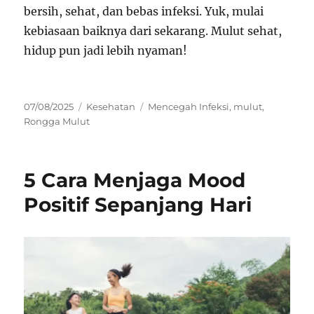
bersih, sehat, dan bebas infeksi. Yuk, mulai
kebiasaan baiknya dari sekarang. Mulut sehat,
hidup pun jadi lebih nyaman!
Posted
Categories
Tags
07/08/2025
Kesehatan
Mencegah Infeksi
,
mulut
,
on
Rongga Mulut
5 Cara Menjaga Mood
Positif Sepanjang Hari