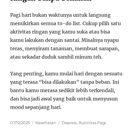
Pagi hari bukan waktunya untuk langsung
memikirkan semua to-do list. Cukup pilih satu
aktivitas ringan yang kamu suka atau bisa
kamu lakukan dengan santai. Misalnya nyapu
teras, menyiram tanaman, membuat sarapan,
atau sekadar duduk sambil minum teh.
Yang penting, kamu mulai hari dengan sesuatu
yang terasa “bisa dilakukan” tanpa beban. Ini
bantu kamu merasa sedikit lebih terkendali,
dan bisa jadi awal yang baik untuk menyusun
mood sepanjang hari.
Posted
Categories
Tags
07/12/2025
Kesehatan
Depresi
,
Rutinitas Pagi
on