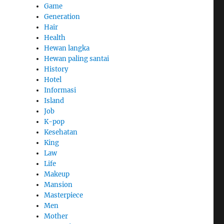
Game
Generation
Hair
Health
Hewan langka
Hewan paling santai
History
Hotel
Informasi
Island
Job
K-pop
Kesehatan
King
Law
Life
Makeup
Mansion
Masterpiece
Men
Mother