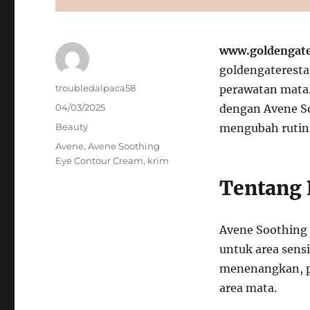
www.goldengate
goldengateresta
Author
troubledalpaca58
perawatan mata.
Posted
04/03/2025
dengan Avene So
on
Categories
Beauty
mengubah rutini
Tags
Avene
,
Avene Soothing
Eye Contour Cream
,
krim
Tentang
Avene Soothing
untuk area sensi
menenangkan, pr
area mata.