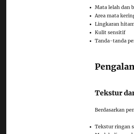
Mata lelah dan 
Area mata kerin
Lingkaran hita
Kulit sensitif
Tanda-tanda pe
Pengala
Tekstur da
Berdasarkan pe
Tekstur ringan 