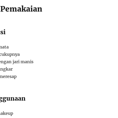
 Pemakaian
si
mata
ecukupnya
ngan jari manis
ingkar
meresap
ggunaan
makeup