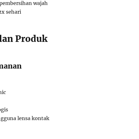
 pembersihan wajah
2x sehari
lan Produk
manan
ic
ogis
gguna lensa kontak