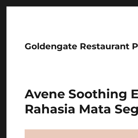
Goldengate Restaurant 
Avene Soothing E
Rahasia Mata Seg