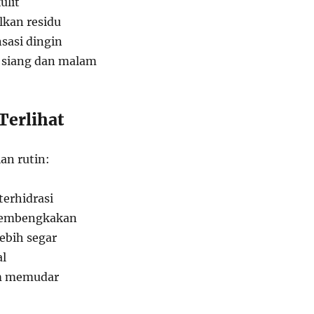
ulit
kan residu
sasi dingin
 siang dan malam
Terlihat
an rutin:
terhidrasi
pembengkakan
ebih segar
al
m memudar