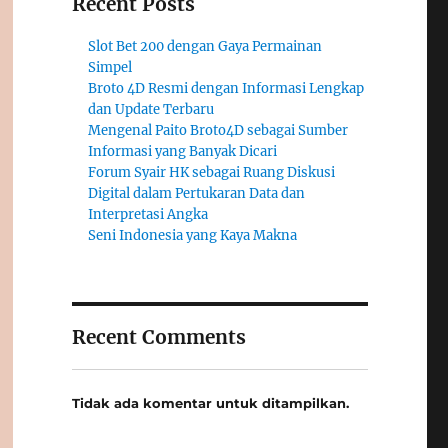
Recent Posts
Slot Bet 200 dengan Gaya Permainan
Simpel
Broto 4D Resmi dengan Informasi Lengkap
dan Update Terbaru
Mengenal Paito Broto4D sebagai Sumber
Informasi yang Banyak Dicari
Forum Syair HK sebagai Ruang Diskusi
Digital dalam Pertukaran Data dan
Interpretasi Angka
Seni Indonesia yang Kaya Makna
Recent Comments
Tidak ada komentar untuk ditampilkan.