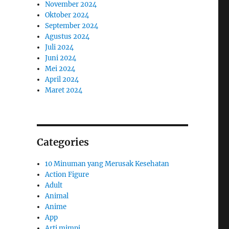
November 2024
Oktober 2024
September 2024
Agustus 2024
Juli 2024
Juni 2024
Mei 2024
April 2024
Maret 2024
Categories
10 Minuman yang Merusak Kesehatan
Action Figure
Adult
Animal
Anime
App
Arti mimpi