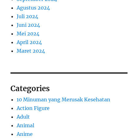
Agustus 2024
Juli 2024
Juni 2024
Mei 2024
April 2024
Maret 2024
Categories
10 Minuman yang Merusak Kesehatan
Action Figure
Adult
Animal
Anime