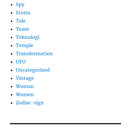
Spy
Storm
Tale
Team
Teknologi
Temple
Transformation
UFO
Uncategorized
Vintage
Woman
Women
Zodiac-sign