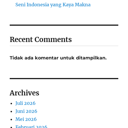
Seni Indonesia yang Kaya Makna
Recent Comments
Tidak ada komentar untuk ditampilkan.
Archives
Juli 2026
Juni 2026
Mei 2026
Februari 2026