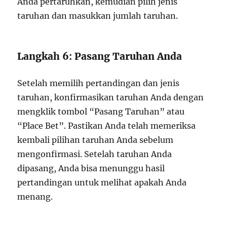
Anda pertaruhkan, kemudian pilih jenis
taruhan dan masukkan jumlah taruhan.
Langkah 6: Pasang Taruhan Anda
Setelah memilih pertandingan dan jenis
taruhan, konfirmasikan taruhan Anda dengan
mengklik tombol “Pasang Taruhan” atau
“Place Bet”. Pastikan Anda telah memeriksa
kembali pilihan taruhan Anda sebelum
mengonfirmasi. Setelah taruhan Anda
dipasang, Anda bisa menunggu hasil
pertandingan untuk melihat apakah Anda
menang.