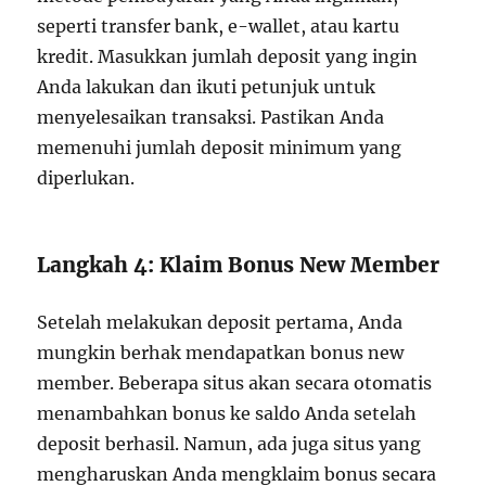
seperti transfer bank, e-wallet, atau kartu
kredit. Masukkan jumlah deposit yang ingin
Anda lakukan dan ikuti petunjuk untuk
menyelesaikan transaksi. Pastikan Anda
memenuhi jumlah deposit minimum yang
diperlukan.
Langkah 4: Klaim Bonus New Member
Setelah melakukan deposit pertama, Anda
mungkin berhak mendapatkan bonus new
member. Beberapa situs akan secara otomatis
menambahkan bonus ke saldo Anda setelah
deposit berhasil. Namun, ada juga situs yang
mengharuskan Anda mengklaim bonus secara