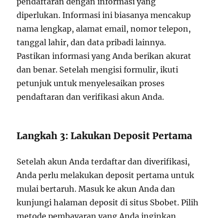
pendaftaran dengan informasi yang
diperlukan. Informasi ini biasanya mencakup
nama lengkap, alamat email, nomor telepon,
tanggal lahir, dan data pribadi lainnya.
Pastikan informasi yang Anda berikan akurat
dan benar. Setelah mengisi formulir, ikuti
petunjuk untuk menyelesaikan proses
pendaftaran dan verifikasi akun Anda.
Langkah 3: Lakukan Deposit Pertama
Setelah akun Anda terdaftar dan diverifikasi,
Anda perlu melakukan deposit pertama untuk
mulai bertaruh. Masuk ke akun Anda dan
kunjungi halaman deposit di situs Sbobet. Pilih
metode pembayaran yang Anda inginkan,