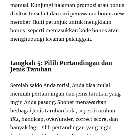
manual. Kunjungi halaman promosi atau bonus
di situs tersebut dan cari penawaran bonus new
member. Ikuti petunjuk untuk mengklaim
bonus, seperti memasukkan kode bonus atau
menghubungi layanan pelanggan.
Langkah 5: Pilih Pertandingan dan
Jenis Taruhan
Setelah saldo Anda terisi, Anda bisa mulai
memilih pertandingan dan jenis taruhan yang
ingin Anda pasang. Sbobet menawarkan
berbagai jenis taruhan bola, seperti taruhan
1X2, handicap, over/under, correct score, dan
banyak lagi. Pilih pertandingan yang ingin