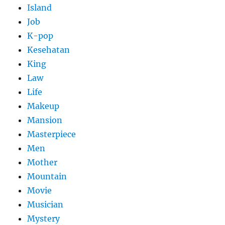
Island
Job
K-pop
Kesehatan
King
Law
Life
Makeup
Mansion
Masterpiece
Men
Mother
Mountain
Movie
Musician
Mystery