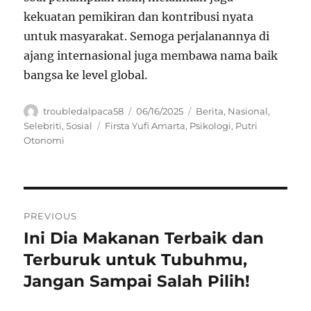
kekuatan pemikiran dan kontribusi nyata
untuk masyarakat. Semoga perjalanannya di
ajang internasional juga membawa nama baik
bangsa ke level global.
Author
Posted
Categories
troubledalpaca58
06/16/2025
Berita
,
Nasional
,
on
Tags
Selebriti
,
Sosial
Firsta Yufi Amarta
,
Psikologi
,
Putri
Otonomi
Navigasi
PREVIOUS
pos
Ini Dia Makanan Terbaik dan
Previous
post:
Terburuk untuk Tubuhmu,
Jangan Sampai Salah Pilih!