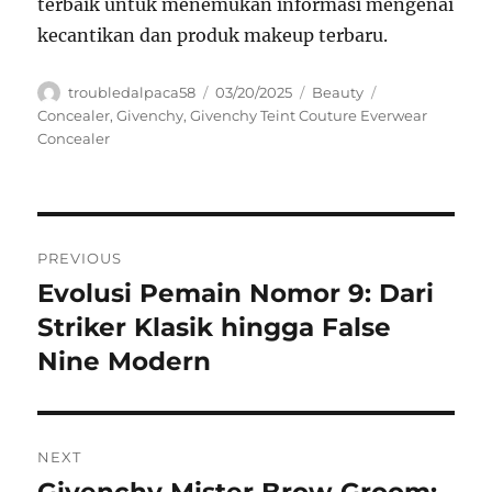
terbaik untuk menemukan informasi mengenai
kecantikan dan produk makeup terbaru.
Author
Posted
Categories
Tags
troubledalpaca58
03/20/2025
Beauty
on
Concealer
,
Givenchy
,
Givenchy Teint Couture Everwear
Concealer
Navigasi
PREVIOUS
pos
Evolusi Pemain Nomor 9: Dari
Previous
post:
Striker Klasik hingga False
Nine Modern
NEXT
Next