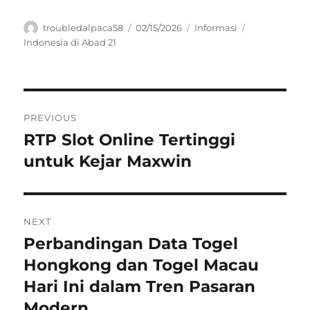
Author
Posted
Categories
Tags
troubledalpaca58
02/15/2026
Informasi
on
Indonesia di Abad 21
Navigasi
PREVIOUS
pos
RTP Slot Online Tertinggi
Previous
post:
untuk Kejar Maxwin
NEXT
Perbandingan Data Togel
Next
post:
Hongkong dan Togel Macau
Hari Ini dalam Tren Pasaran
Modern