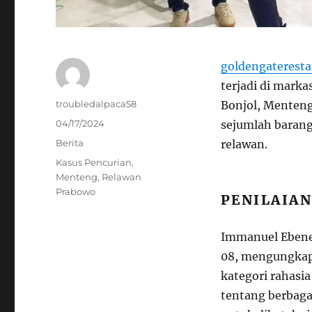
goldengaterest
terjadi di mark
Author
troubledalpaca58
Bonjol, Menteng
Posted
04/17/2024
sejumlah baran
on
Categories
Berita
relawan.
Tags
Kasus Pencurian
,
Menteng
,
Relawan
Prabowo
PENILAIA
Immanuel Ebene
08, mengungkap
kategori rahasi
tentang berbaga