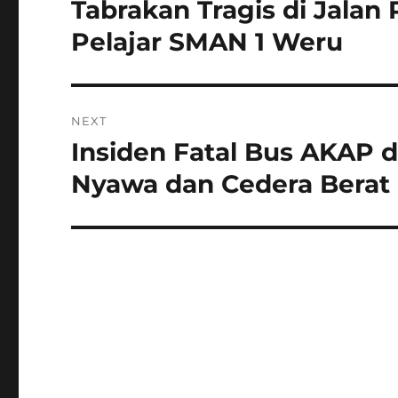
Tabrakan Tragis di Jala
Previous
post:
Pelajar SMAN 1 Weru
NEXT
Insiden Fatal Bus AKAP d
Next
post:
Nyawa dan Cedera Berat 