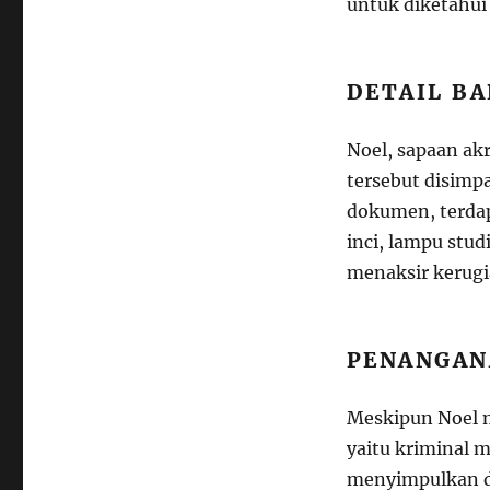
untuk diketahui 
DETAIL B
Noel, sapaan a
tersebut disimpa
dokumen, terdapa
inci, lampu stud
menaksir kerugi
PENANGAN
Meskipun Noel m
yaitu kriminal m
menyimpulkan d