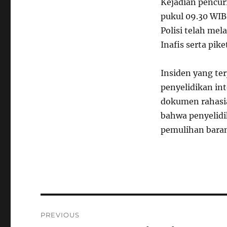
Kejadian pencur
pukul 09.30 WIB
Polisi telah me
Inafis serta pik
Insiden yang te
penyelidikan int
dokumen rahasi
bahwa penyelid
pemulihan baran
Navigasi
PREVIOUS
pos