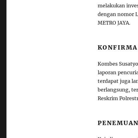
melakukan invest
dengan nomor 
METRO JAYA.
KONFIRMA
Kombes Susatyo
laporan pencuria
terdapat juga la
berlangsung, te
Reskrim Polrest
PENEMUAN