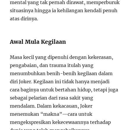
mental yang tak pernah dirawat, memperburuk
situasinya hingga ia kehilangan kendali penuh
atas dirinya.
Awal Mula Kegilaan
Masa kecil yang dipenuhi dengan kekerasan,
pengabaian, dan trauma itulah yang
menumbuhkan benih-benih kegilaan dalam
diri Joker. Kegilaan ini tidak hanya menjadi
cara baginya untuk bertahan hidup, tetapi juga
sebagai pelarian dari rasa sakit yang
mendalam. Dalam kekacauan, Joker
menemukan “makna”—cara untuk
mengekspresikan kekecewaannya terhadap