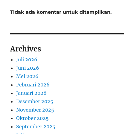
Tidak ada komentar untuk ditampilkan.
Archives
Juli 2026
Juni 2026
Mei 2026
Februari 2026
Januari 2026
Desember 2025
November 2025
Oktober 2025
September 2025