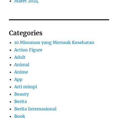
Maret 2024
Categories
10 Minuman yang Merusak Kesehatan
Action Figure
Adult
Animal
Anime
App
Arti mimpi
Beauty
Berita
Berita Internasional
Book