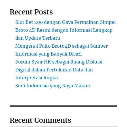
Recent Posts
Slot Bet 200 dengan Gaya Permainan Simpel
Broto 4D Resmi dengan Informasi Lengkap
dan Update Terbaru
Mengenal Paito Broto4D sebagai Sumber
Informasi yang Banyak Dicari
Forum Syair HK sebagai Ruang Diskusi
Digital dalam Pertukaran Data dan
Interpretasi Angka
Seni Indonesia yang Kaya Makna
Recent Comments