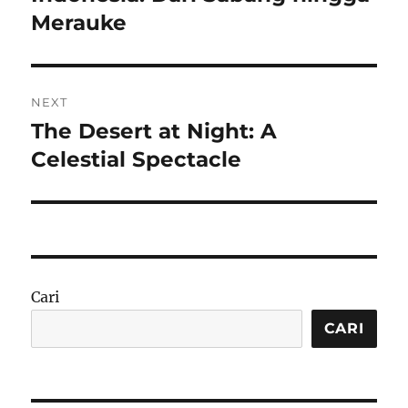
Merauke
NEXT
The Desert at Night: A
Next
post:
Celestial Spectacle
Cari
CARI