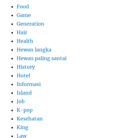
Food
Game
Generation
Hair
Health
Hewan langka
Hewan paling santai
History
Hotel
Informasi
Island
Job
K-pop
Kesehatan
King
Law