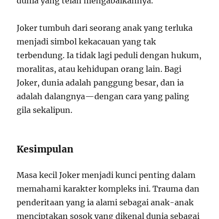
dunia yang telah mengabaikannya.
Joker tumbuh dari seorang anak yang terluka
menjadi simbol kekacauan yang tak
terbendung. Ia tidak lagi peduli dengan hukum,
moralitas, atau kehidupan orang lain. Bagi
Joker, dunia adalah panggung besar, dan ia
adalah dalangnya—dengan cara yang paling
gila sekalipun.
Kesimpulan
Masa kecil Joker menjadi kunci penting dalam
memahami karakter kompleks ini. Trauma dan
penderitaan yang ia alami sebagai anak-anak
menciptakan sosok yang dikenal dunia sebagai