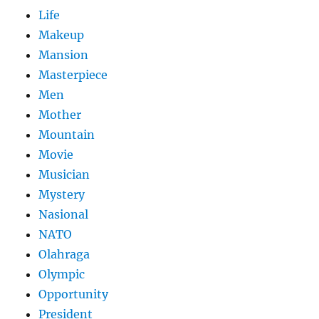
Life
Makeup
Mansion
Masterpiece
Men
Mother
Mountain
Movie
Musician
Mystery
Nasional
NATO
Olahraga
Olympic
Opportunity
President