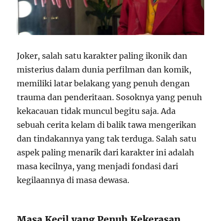
Joker, salah satu karakter paling ikonik dan
misterius dalam dunia perfilman dan komik,
memiliki latar belakang yang penuh dengan
trauma dan penderitaan. Sosoknya yang penuh
kekacauan tidak muncul begitu saja. Ada
sebuah cerita kelam di balik tawa mengerikan
dan tindakannya yang tak terduga. Salah satu
aspek paling menarik dari karakter ini adalah
masa kecilnya, yang menjadi fondasi dari
kegilaannya di masa dewasa.
Masa Kecil yang Penuh Kekerasan