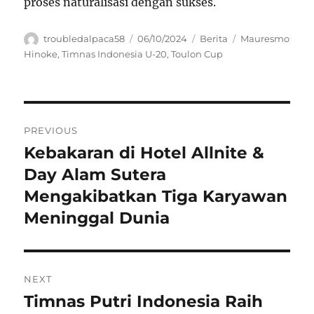
proses naturalisasi dengan sukses.
Author
Posted
Categories
Tags
troubledalpaca58
06/10/2024
Berita
Mauresmo
on
Hinoke
,
Timnas Indonesia U-20
,
Toulon Cup
Navigasi
PREVIOUS
pos
Kebakaran di Hotel Allnite &
Previous
post:
Day Alam Sutera
Mengakibatkan Tiga Karyawan
Meninggal Dunia
NEXT
Timnas Putri Indonesia Raih
Next