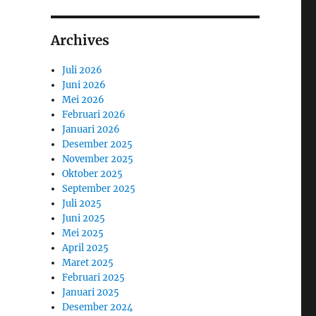
Archives
Juli 2026
Juni 2026
Mei 2026
Februari 2026
Januari 2026
Desember 2025
November 2025
Oktober 2025
September 2025
Juli 2025
Juni 2025
Mei 2025
April 2025
Maret 2025
Februari 2025
Januari 2025
Desember 2024