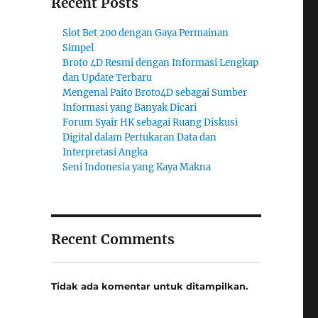
Recent Posts
Slot Bet 200 dengan Gaya Permainan
Simpel
Broto 4D Resmi dengan Informasi Lengkap
dan Update Terbaru
Mengenal Paito Broto4D sebagai Sumber
Informasi yang Banyak Dicari
Forum Syair HK sebagai Ruang Diskusi
Digital dalam Pertukaran Data dan
Interpretasi Angka
Seni Indonesia yang Kaya Makna
Recent Comments
Tidak ada komentar untuk ditampilkan.