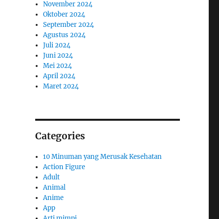
November 2024
Oktober 2024
September 2024
Agustus 2024
Juli 2024
Juni 2024
Mei 2024
April 2024
Maret 2024
Categories
10 Minuman yang Merusak Kesehatan
Action Figure
Adult
Animal
Anime
App
Arti mimpi