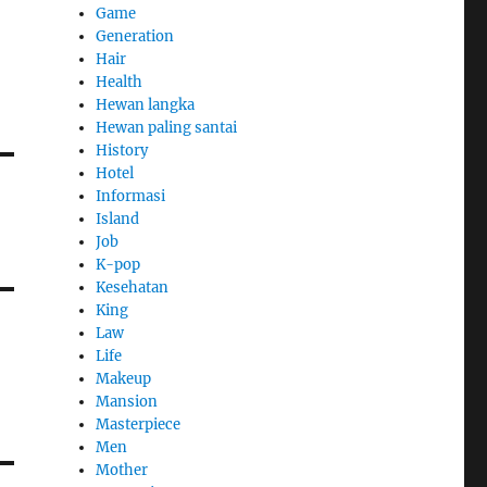
Game
Generation
Hair
Health
Hewan langka
Hewan paling santai
History
Hotel
Informasi
Island
Job
K-pop
Kesehatan
King
Law
Life
Makeup
Mansion
Masterpiece
Men
Mother