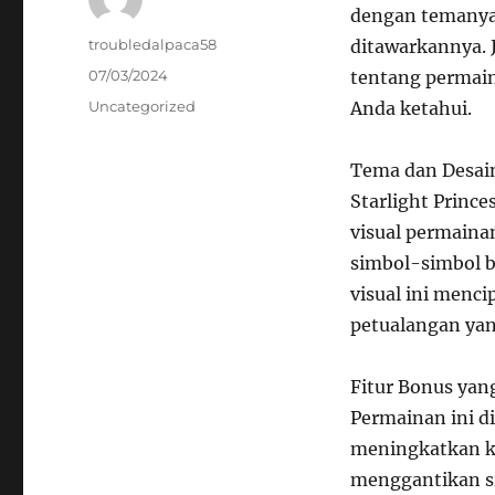
dengan temanya
Author
troubledalpaca58
ditawarkannya. 
Posted
07/03/2024
tentang permain
on
Categories
Uncategorized
Anda ketahui.
Tema dan Desai
Starlight Prince
visual permaina
simbol-simbol b
visual ini men
petualangan yan
Fitur Bonus ya
Permainan ini d
meningkatkan k
menggantikan s