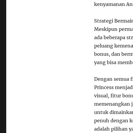
kenyamanan Anda
Strategi Berma
Meskipun permai
ada beberapa st
peluang kemenan
bonus, dan berm
yang bisa memb
Dengan semua fit
Princess menjadi
visual, fitur b
memenangkan ja
untuk dimainkan
penuh dengan ke
adalah pilihan 