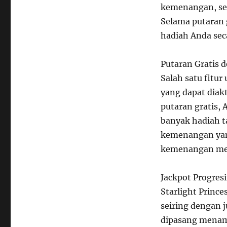
kemenangan, sem
Selama putaran
hadiah Anda seca
Putaran Gratis
Salah satu fitur
yang dapat diak
putaran gratis
banyak hadiah 
kemenangan yang
kemenangan men
Jackpot Progresi
Starlight Princ
seiring dengan 
dipasang menamb