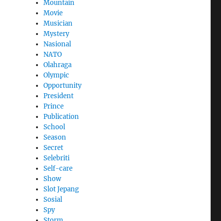
Mountain
Movie
Musician
Mystery
Nasional
NATO
Olahraga
Olympic
Opportunity
President
Prince
Publication
School
Season
Secret
Selebriti
Self-care
Show
Slot Jepang
Sosial
Spy
Storm