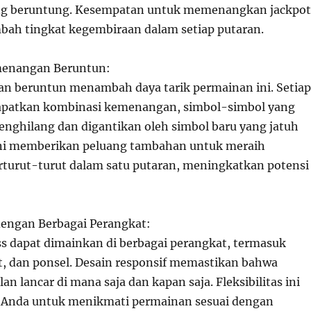
ng beruntung. Kesempatan untuk memenangkan jackpot
bah tingkat kegembiraan dalam setiap putaran.
enangan Beruntun:
n beruntun menambah daya tarik permainan ini. Setiap
apatkan kombinasi kemenangan, simbol-simbol yang
ghilang dan digantikan oleh simbol baru yang jatuh
r ini memberikan peluang tambahan untuk meraih
urut-turut dalam satu putaran, meningkatkan potensi
dengan Berbagai Perangkat:
ess dapat dimainkan di berbagai perangkat, termasuk
t, dan ponsel. Desain responsif memastikan bahwa
an lancar di mana saja dan kapan saja. Fleksibilitas ini
nda untuk menikmati permainan sesuai dengan