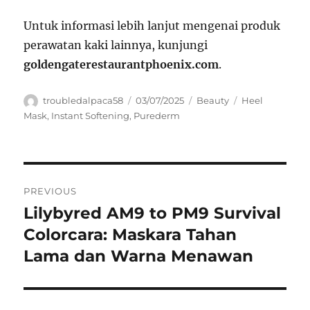
Untuk informasi lebih lanjut mengenai produk
perawatan kaki lainnya, kunjungi
goldengaterestaurantphoenix.com
.
Author
Posted
Categories
Tags
troubledalpaca58
03/07/2025
Beauty
Heel
on
Mask
,
Instant Softening
,
Purederm
Navigasi
PREVIOUS
pos
Lilybyred AM9 to PM9 Survival
Previous
post:
Colorcara: Maskara Tahan
Lama dan Warna Menawan