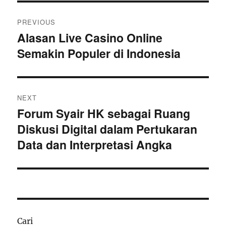
Navigasi
PREVIOUS
pos
Alasan Live Casino Online
Previous
Semakin Populer di Indonesia
post:
NEXT
Forum Syair HK sebagai Ruang
Next
Diskusi Digital dalam Pertukaran
post:
Data dan Interpretasi Angka
Cari