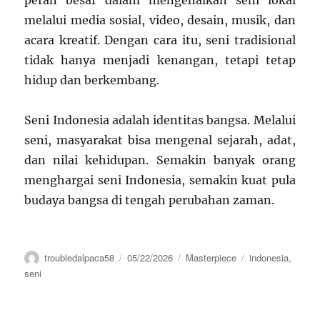
peran besar dalam mengenalkan seni lokal
melalui media sosial, video, desain, musik, dan
acara kreatif. Dengan cara itu, seni tradisional
tidak hanya menjadi kenangan, tetapi tetap
hidup dan berkembang.
Seni Indonesia adalah identitas bangsa. Melalui
seni, masyarakat bisa mengenal sejarah, adat,
dan nilai kehidupan. Semakin banyak orang
menghargai seni Indonesia, semakin kuat pula
budaya bangsa di tengah perubahan zaman.
Author
Posted
Categories
Tags
troubledalpaca58
05/22/2026
Masterpiece
indonesia
,
on
seni