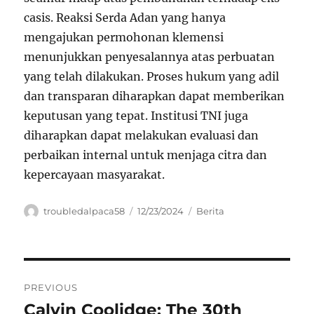
casis. Reaksi Serda Adan yang hanya
mengajukan permohonan klemensi
menunjukkan penyesalannya atas perbuatan
yang telah dilakukan. Proses hukum yang adil
dan transparan diharapkan dapat memberikan
keputusan yang tepat. Institusi TNI juga
diharapkan dapat melakukan evaluasi dan
perbaikan internal untuk menjaga citra dan
kepercayaan masyarakat.
Author
Posted
Categories
troubledalpaca58
12/23/2024
Berita
on
Navigasi
PREVIOUS
pos
Calvin Coolidge: The 30th
Previous