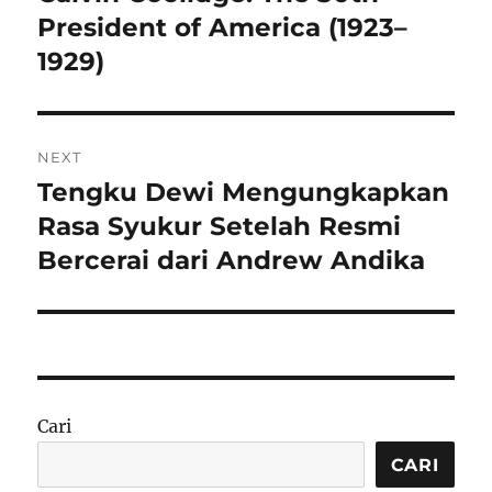
post:
President of America (1923–
1929)
NEXT
Tengku Dewi Mengungkapkan
Next
post:
Rasa Syukur Setelah Resmi
Bercerai dari Andrew Andika
Cari
CARI