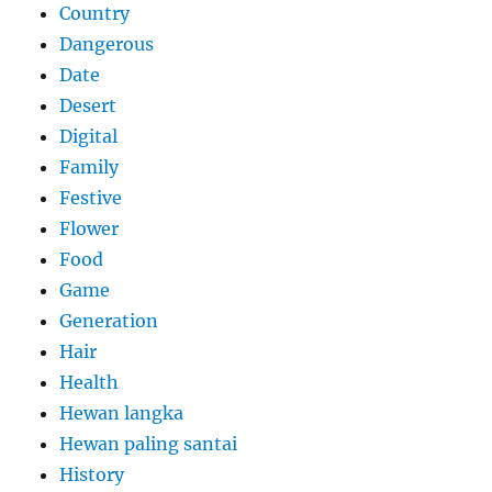
Country
Dangerous
Date
Desert
Digital
Family
Festive
Flower
Food
Game
Generation
Hair
Health
Hewan langka
Hewan paling santai
History