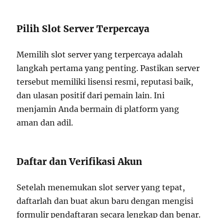
Pilih Slot Server Terpercaya
Memilih slot server yang terpercaya adalah
langkah pertama yang penting. Pastikan server
tersebut memiliki lisensi resmi, reputasi baik,
dan ulasan positif dari pemain lain. Ini
menjamin Anda bermain di platform yang
aman dan adil.
Daftar dan Verifikasi Akun
Setelah menemukan slot server yang tepat,
daftarlah dan buat akun baru dengan mengisi
formulir pendaftaran secara lengkap dan benar.