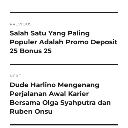
Navigasi
PREVIOUS
pos
Salah Satu Yang Paling
Previous
post:
Populer Adalah Promo Deposit
25 Bonus 25
NEXT
Dude Harlino Mengenang
Next
post:
Perjalanan Awal Karier
Bersama Olga Syahputra dan
Ruben Onsu