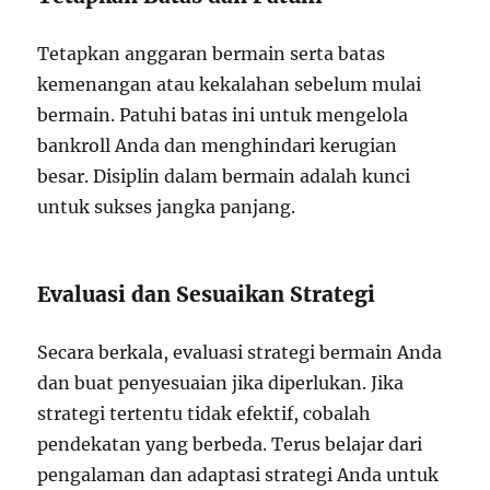
Tetapkan anggaran bermain serta batas
kemenangan atau kekalahan sebelum mulai
bermain. Patuhi batas ini untuk mengelola
bankroll Anda dan menghindari kerugian
besar. Disiplin dalam bermain adalah kunci
untuk sukses jangka panjang.
Evaluasi dan Sesuaikan Strategi
Secara berkala, evaluasi strategi bermain Anda
dan buat penyesuaian jika diperlukan. Jika
strategi tertentu tidak efektif, cobalah
pendekatan yang berbeda. Terus belajar dari
pengalaman dan adaptasi strategi Anda untuk