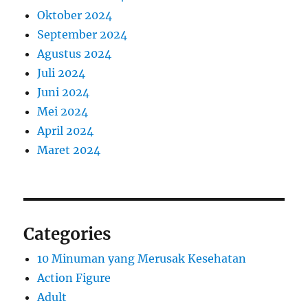
Oktober 2024
September 2024
Agustus 2024
Juli 2024
Juni 2024
Mei 2024
April 2024
Maret 2024
Categories
10 Minuman yang Merusak Kesehatan
Action Figure
Adult