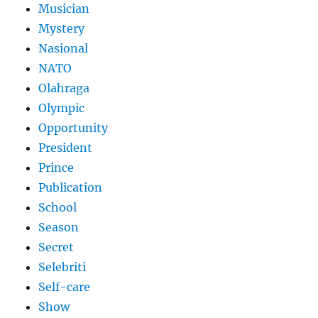
Musician
Mystery
Nasional
NATO
Olahraga
Olympic
Opportunity
President
Prince
Publication
School
Season
Secret
Selebriti
Self-care
Show