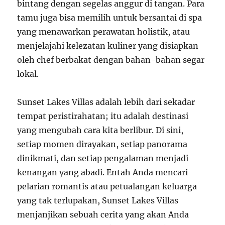
bintang dengan segelas anggur di tangan. Para
tamu juga bisa memilih untuk bersantai di spa
yang menawarkan perawatan holistik, atau
menjelajahi kelezatan kuliner yang disiapkan
oleh chef berbakat dengan bahan-bahan segar
lokal.
Sunset Lakes Villas adalah lebih dari sekadar
tempat peristirahatan; itu adalah destinasi
yang mengubah cara kita berlibur. Di sini,
setiap momen dirayakan, setiap panorama
dinikmati, dan setiap pengalaman menjadi
kenangan yang abadi. Entah Anda mencari
pelarian romantis atau petualangan keluarga
yang tak terlupakan, Sunset Lakes Villas
menjanjikan sebuah cerita yang akan Anda