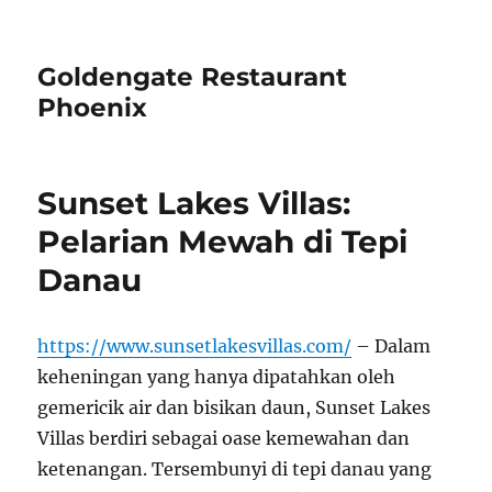
Goldengate Restaurant
Phoenix
Sunset Lakes Villas:
Pelarian Mewah di Tepi
Danau
https://www.sunsetlakesvillas.com/
– Dalam
keheningan yang hanya dipatahkan oleh
gemericik air dan bisikan daun, Sunset Lakes
Villas berdiri sebagai oase kemewahan dan
ketenangan. Tersembunyi di tepi danau yang