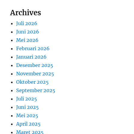
Archives
Juli 2026
Juni 2026
Mei 2026
Februari 2026
Januari 2026
Desember 2025
November 2025
Oktober 2025
September 2025
Juli 2025
Juni 2025
Mei 2025
April 2025
Maret 2025