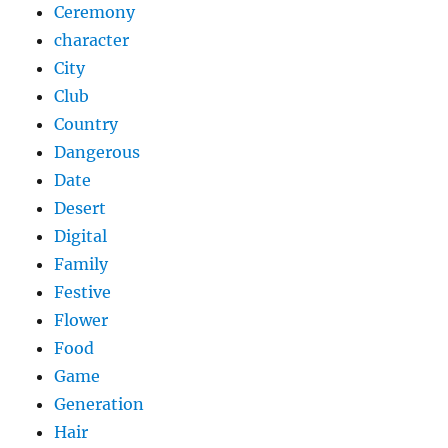
Ceremony
character
City
Club
Country
Dangerous
Date
Desert
Digital
Family
Festive
Flower
Food
Game
Generation
Hair