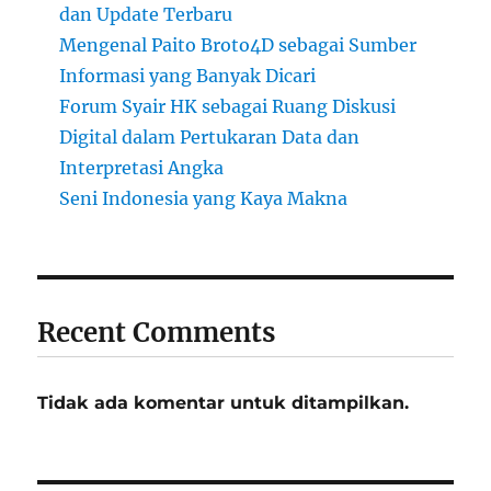
dan Update Terbaru
Mengenal Paito Broto4D sebagai Sumber
Informasi yang Banyak Dicari
Forum Syair HK sebagai Ruang Diskusi
Digital dalam Pertukaran Data dan
Interpretasi Angka
Seni Indonesia yang Kaya Makna
Recent Comments
Tidak ada komentar untuk ditampilkan.