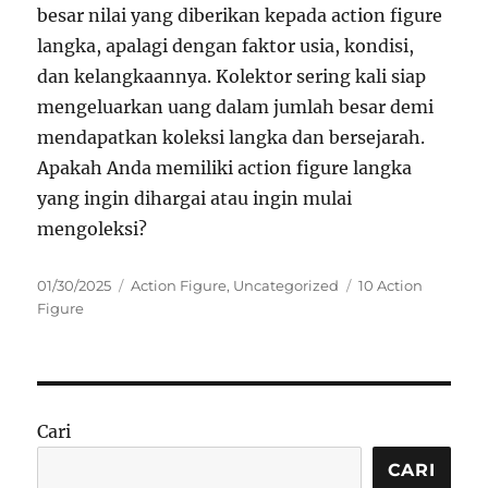
besar nilai yang diberikan kepada action figure
langka, apalagi dengan faktor usia, kondisi,
dan kelangkaannya. Kolektor sering kali siap
mengeluarkan uang dalam jumlah besar demi
mendapatkan koleksi langka dan bersejarah.
Apakah Anda memiliki action figure langka
yang ingin dihargai atau ingin mulai
mengoleksi?
Posted
Categories
Tags
01/30/2025
Action Figure
,
Uncategorized
10 Action
on
Figure
Cari
CARI