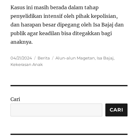
Kasus ini masih berada dalam tahap
penyelidikan intensif oleh pihak kepolisian,
dan harapan besar dipegang oleh Isa Bajaj dan
publik agar keadilan bisa ditegakkan bagi
anaknya.
Posted
Categories
Tags
04/21/2024
Berita
Alun-alun Magetan
,
Isa Bajaj
,
on
Kekerasan Anak
Cari
CARI