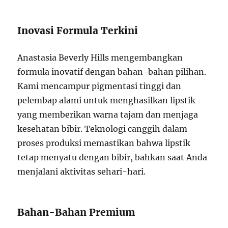
Inovasi Formula Terkini
Anastasia Beverly Hills mengembangkan
formula inovatif dengan bahan-bahan pilihan.
Kami mencampur pigmentasi tinggi dan
pelembap alami untuk menghasilkan lipstik
yang memberikan warna tajam dan menjaga
kesehatan bibir. Teknologi canggih dalam
proses produksi memastikan bahwa lipstik
tetap menyatu dengan bibir, bahkan saat Anda
menjalani aktivitas sehari-hari.
Bahan-Bahan Premium