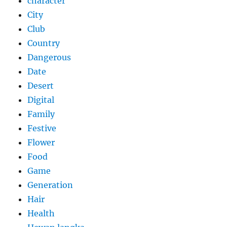
character
City
Club
Country
Dangerous
Date
Desert
Digital
Family
Festive
Flower
Food
Game
Generation
Hair
Health