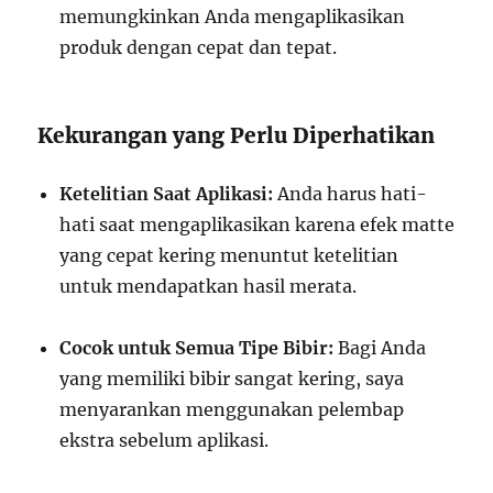
memungkinkan Anda mengaplikasikan
produk dengan cepat dan tepat.
Kekurangan yang Perlu Diperhatikan
Ketelitian Saat Aplikasi:
Anda harus hati-
hati saat mengaplikasikan karena efek matte
yang cepat kering menuntut ketelitian
untuk mendapatkan hasil merata.
Cocok untuk Semua Tipe Bibir:
Bagi Anda
yang memiliki bibir sangat kering, saya
menyarankan menggunakan pelembap
ekstra sebelum aplikasi.