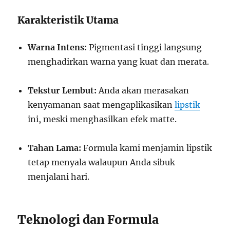
Karakteristik Utama
Warna Intens:
Pigmentasi tinggi langsung
menghadirkan warna yang kuat dan merata.
Tekstur Lembut:
Anda akan merasakan
kenyamanan saat mengaplikasikan
lipstik
ini, meski menghasilkan efek matte.
Tahan Lama:
Formula kami menjamin lipstik
tetap menyala walaupun Anda sibuk
menjalani hari.
Teknologi dan Formula