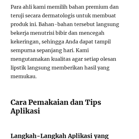
Para ahli kami memilih bahan premium dan
teruji secara dermatologis untuk membuat
produk ini. Bahan-bahan tersebut langsung
bekerja menutrisi bibir dan mencegah
kekeringan, sehingga Anda dapat tampil
sempurna sepanjang hari. Kami
mengutamakan kualitas agar setiap olesan
lipstik langsung memberikan hasil yang
memukau.
Cara Pemakaian dan Tips
Aplikasi
Langkah-Langkah Aplikasi yang