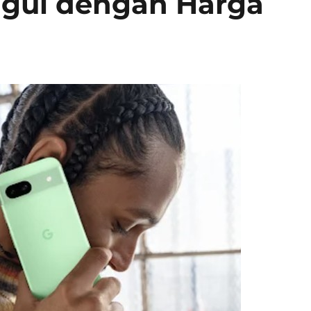
ul dengan Harga