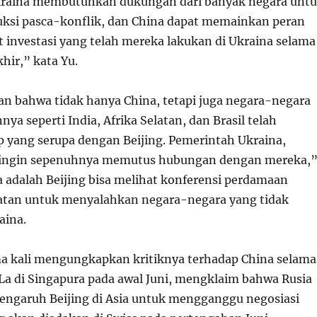
Ukraina membutuhkan dukungan dari banyak negara unt
uksi pasca-konflik, dan China dapat memainkan peran
 investasi yang telah mereka lakukan di Ukraina selama
hir,” kata Yu.
n bahwa tidak hanya China, tetapi juga negara-negara
ya seperti India, Afrika Selatan, dan Brasil telah
 yang serupa dengan Beijing. Pemerintah Ukraina,
k ingin sepenuhnya memutus hubungan dengan mereka,
 adalah Beijing bisa melihat konferensi perdamaan
atan untuk menyalahkan negara-negara yang tidak
ina.
a kali mengungkapkan kritiknya terhadap China selama
La di Singapura pada awal Juni, mengklaim bahwa Rusia
ngaruh Beijing di Asia untuk mengganggu negosiasi