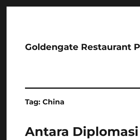
Goldengate Restaurant 
Tag:
China
Antara Diplomasi