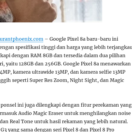
aurantphoenix.com
– Google Pixel 8a baru-baru ini
ngan spesifikasi tinggi dan harga yang lebih terjangkau
ngkapi dengan RAM 8GB dan tersedia dalam dua pilihan
i, yaitu 128GB dan 256GB. Google Pixel 8a menawarkan
MP, kamera ultrawide 13MP, dan kamera selfie 13MP
nggih seperti Super Res Zoom, Night Sight, dan Magic
 ponsel ini juga dilengkapi dengan fitur perekaman yang
ermasuk Audio Magic Eraser untuk menghilangkan noise
dan Real Tone untuk hasil rekaman yang lebih natural.
G3 yang sama dengan seri Pixel 8 dan Pixel 8 Pro