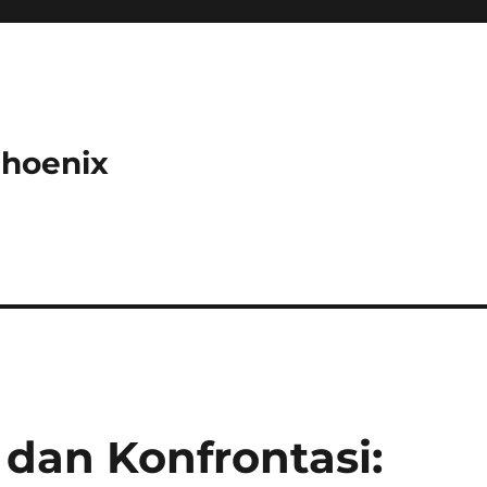
Phoenix
 dan Konfrontasi: