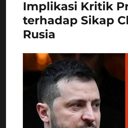
Implikasi Kritik 
terhadap Sikap C
Rusia