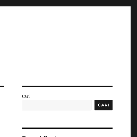
Cari
CARI