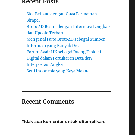
Recent Posts
Slot Bet 200 dengan Gaya Permainan
Simpel
Broto 4D Resmi dengan Informasi Lengkap
dan Update Terbaru
Mengenal Paito Broto4D sebagai Sumber
Informasi yang Banyak Dicari
Forum Syair HK sebagai Ruang Diskusi
Digital dalam Pertukaran Data dan
Interpretasi Angka
Seni Indonesia yang Kaya Makna
Recent Comments
Tidak ada komentar untuk ditampilkan.