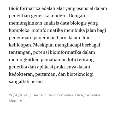
Bioinformatika adalah alat yang esensial dalam
penelitian genetika modern. Dengan
memungkinkan analisis data biologis yang
kompleks, bioinformatika membuka jalan bagi
penemuan-penemuan baru dalam ilmu
kehidupan. Meskipun menghadapi berbagai
tantangan, potensi bioinformatika dalam
meningkatkan pemahaman kita tentang
genetika dan aplikasi praktisnya dalam
kedokteran, pertanian, dan bioteknologi
sangatlah besar.
Posted
Categories
Tags
06/28/2024
Berita
Bioinformatika
,
DNA
,
Genetika
on
Modern