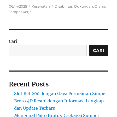
Posted
Categories
Tags
06/14/2025
Kesehatan
Disabilitas
,
Dukungan
,
Orang
,
on
Tempat Kerja
Cari
CARI
Recent Posts
Slot Bet 200 dengan Gaya Permainan Simpel
Broto 4D Resmi dengan Informasi Lengkap
dan Update Terbaru
Mengenal Paito Broto4D sebagai Sumber