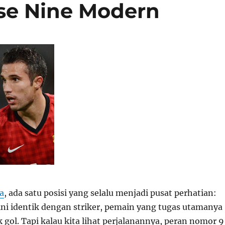
lse Nine Modern
a
, ada satu posisi yang selalu menjadi pusat perhatian:
 ini identik dengan striker, pemain yang tugas utamanya
gol. Tapi kalau kita lihat perjalanannya, peran nomor 9