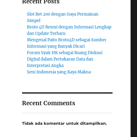
Recent Posts
Slot Bet 200 dengan Gaya Permainan
Simpel
Broto 4D Resmi dengan Informasi Lengkap
dan Update Terbaru
Mengenal Paito Broto4D sebagai Sumber
Informasi yang Banyak Dicari
Forum Syair HK sebagai Ruang Diskusi
Digital dalam Pertukaran Data dan
Interpretasi Angka
Seni Indonesia yang Kaya Makna
Recent Comments
Tidak ada komentar untuk ditampilkan.