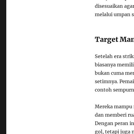
disesuaikan aga
melalui umpan s
Target Man
Setelah era stri
biasanya memili
bukan cuma menc
setimnya. Pemai
contoh sempurna
Mereka mampu m
dan memberi rua
Dengan peran in
gol, tetapi jug