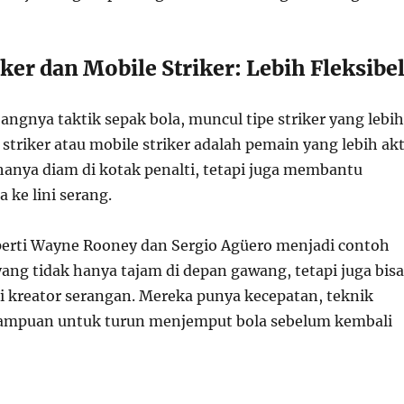
ker dan Mobile Striker: Lebih Fleksibe
ngnya taktik sepak bola, muncul tipe striker yang lebih
striker atau mobile striker adalah pemain yang lebih akt
 hanya diam di kotak penalti, tetapi juga membantu
 ke lini serang.
rti Wayne Rooney dan Sergio Agüero menjadi contoh
ang tidak hanya tajam di depan gawang, tetapi juga bisa
i kreator serangan. Mereka punya kecepatan, teknik
mampuan untuk turun menjemput bola sebelum kembali