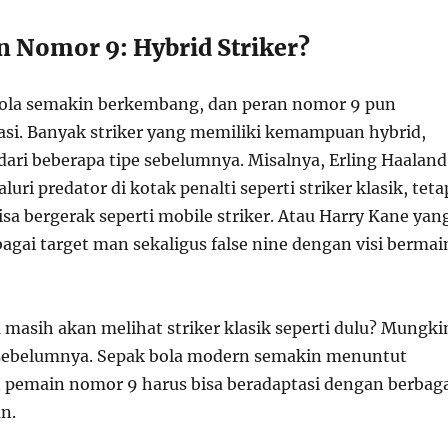
 Nomor 9: Hybrid Striker?
 bola semakin berkembang, dan peran nomor 9 pun
asi. Banyak striker yang memiliki kemampuan hybrid,
dari beberapa tipe sebelumnya. Misalnya, Erling Haaland
uri predator di kotak penalti seperti striker klasik, teta
isa bergerak seperti mobile striker. Atau Harry Kane yan
agai target man sekaligus false nine dengan visi bermai
a masih akan melihat striker klasik seperti dulu? Mungki
 sebelumnya. Sepak bola modern semakin menuntut
an pemain nomor 9 harus bisa beradaptasi dengan berbag
n.