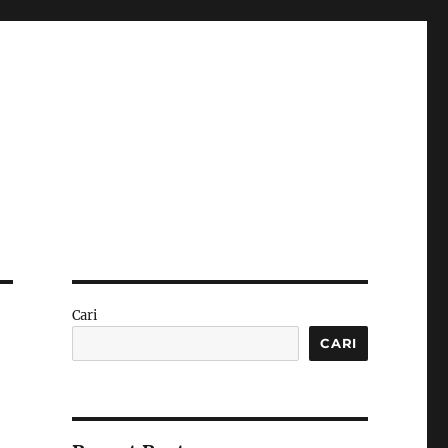
Cari
CARI