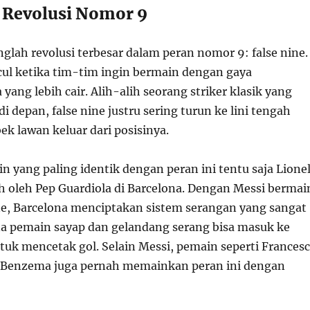
: Revolusi Nomor 9
glah revolusi terbesar dalam peran nomor 9: false nine.
ul ketika tim-tim ingin bermain dengan gaya
yang lebih cair. Alih-alih seorang striker klasik yang
 depan, false nine justru sering turun ke lini tengah
k lawan keluar dari posisinya.
n yang paling identik dengan peran ini tentu saja Lione
ih oleh Pep Guardiola di Barcelona. Dengan Messi bermai
ine, Barcelona menciptakan sistem serangan yang sangat
ana pemain sayap dan gelandang serang bisa masuk ke
tuk mencetak gol. Selain Messi, pemain seperti Frances
m Benzema juga pernah memainkan peran ini dengan