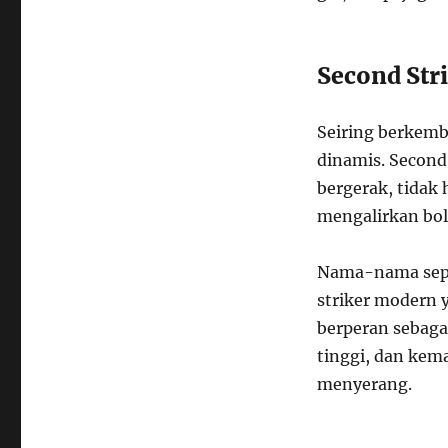
Second Stri
Seiring berkemba
dinamis. Second 
bergerak, tidak
mengalirkan bola
Nama-nama sepe
striker modern y
berperan sebaga
tinggi, dan ke
menyerang.