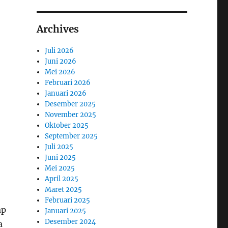
Archives
Juli 2026
Juni 2026
Mei 2026
Februari 2026
Januari 2026
Desember 2025
November 2025
Oktober 2025
September 2025
Juli 2025
Juni 2025
Mei 2025
April 2025
Maret 2025
Februari 2025
ap
Januari 2025
Desember 2024
a