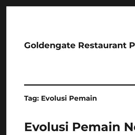
Goldengate Restaurant 
Tag:
Evolusi Pemain
Evolusi Pemain No