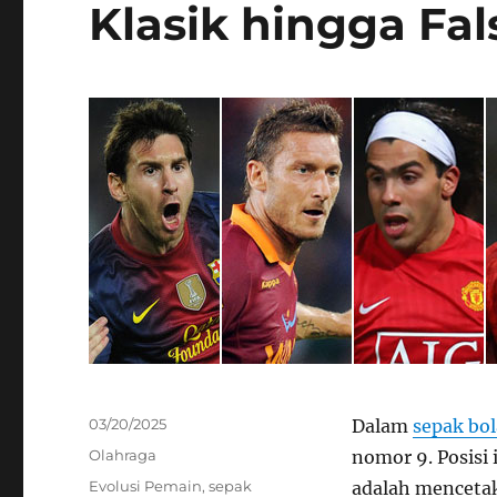
Klasik hingga Fa
Posted
03/20/2025
Dalam
sepak bol
on
Categories
Olahraga
nomor 9. Posisi
Tags
Evolusi Pemain
,
sepak
adalah mencetak 