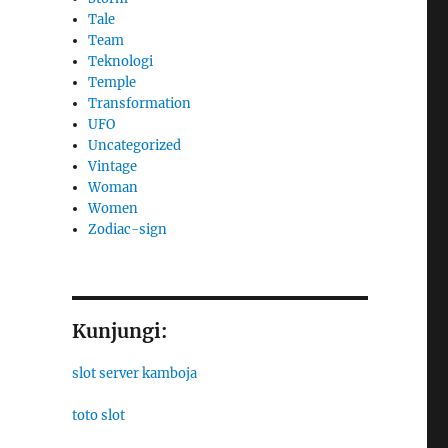
Tale
Team
Teknologi
Temple
Transformation
UFO
Uncategorized
Vintage
Woman
Women
Zodiac-sign
Kunjungi:
slot server kamboja
toto slot