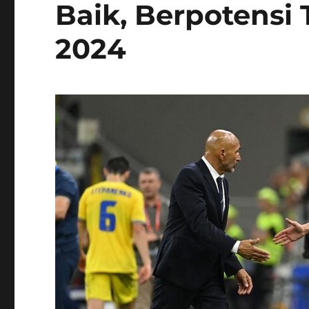
Baik, Berpotensi 
2024