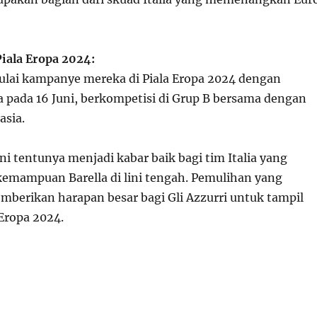
 Piala Eropa 2024:
ulai kampanye mereka di Piala Eropa 2024 dengan
 pada 16 Juni, berkompetisi di Grup B bersama dengan
asia.
i tentunya menjadi kabar baik bagi tim Italia yang
mampuan Barella di lini tengah. Pemulihan yang
emberikan harapan besar bagi Gli Azzurri untuk tampil
 Eropa 2024.