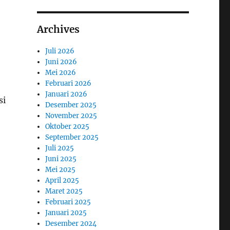
Archives
Juli 2026
Juni 2026
Mei 2026
Februari 2026
Januari 2026
si
Desember 2025
November 2025
Oktober 2025
September 2025
Juli 2025
Juni 2025
Mei 2025
April 2025
Maret 2025
Februari 2025
Januari 2025
Desember 2024