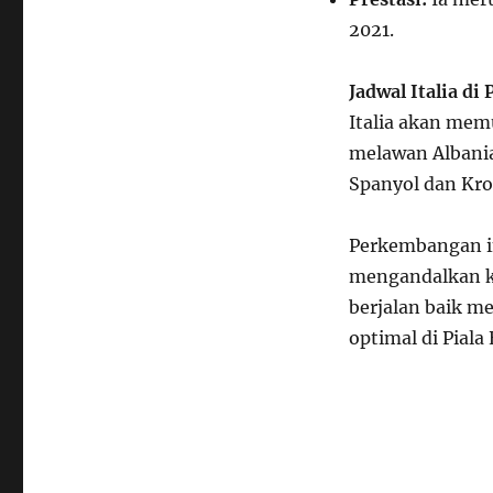
2021.
Jadwal Italia di
Italia akan mem
melawan Albania
Spanyol dan Kro
Perkembangan in
mengandalkan ke
berjalan baik m
optimal di Piala