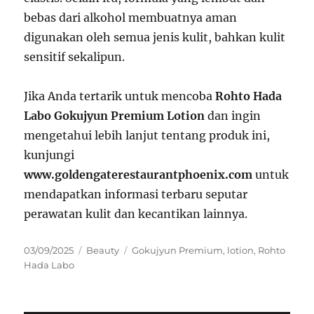
bebas dari alkohol membuatnya aman
digunakan oleh semua jenis kulit, bahkan kulit
sensitif sekalipun.
Jika Anda tertarik untuk mencoba
Rohto Hada
Labo Gokujyun Premium Lotion
dan ingin
mengetahui lebih lanjut tentang produk ini,
kunjungi
www.goldengaterestaurantphoenix.com
untuk
mendapatkan informasi terbaru seputar
perawatan kulit dan kecantikan lainnya.
Posted
Categories
Tags
03/09/2025
Beauty
Gokujyun Premium
,
lotion
,
Rohto
on
Hada Labo