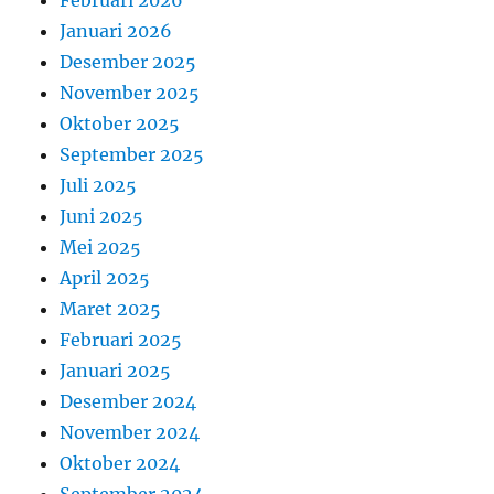
Februari 2026
Januari 2026
Desember 2025
November 2025
Oktober 2025
September 2025
Juli 2025
Juni 2025
Mei 2025
April 2025
Maret 2025
Februari 2025
Januari 2025
Desember 2024
November 2024
Oktober 2024