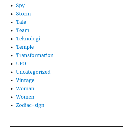
Spy
Storm
Tale
Team
Teknologi
Temple
Transformation
UFO
Uncategorized
Vintage
Woman
Women
Zodiac-sign