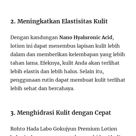
2.
Meningkatkan Elastisitas Kulit
Dengan kandungan
Nano Hyaluronic Acid
,
lotion ini dapat menembus lapisan kulit lebih
dalam dan memberikan kelembapan yang lebih
tahan lama. Efeknya, kulit Anda akan terlihat
lebih elastis dan lebih halus. Selain itu,
penggunaan rutin dapat membuat kulit terlihat
lebih sehat dan bercahaya.
3.
Menghidrasi Kulit dengan Cepat
Rohto Hada Labo Gokujyun Premium Lotion