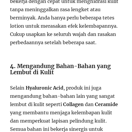
bekerja dengan cepat untuk menghidrasi kulit
tanpa meninggalkan rasa lengket atau
berminyak. Anda hanya perlu beberapa tetes
lotion untuk merasakan efek kelembapannya.
Cukup usapkan ke seluruh wajah dan rasakan
perbedaannya setelah beberapa saat.
4.
Mengandung Bahan-Bahan yang
Lembut di Kulit
Selain
Hyaluronic Acid
, produk ini juga
mengandung bahan-bahan lain yang sangat
lembut di kulit seperti
Collagen
dan
Ceramide
yang membantu menjaga kelembapan kulit
dan memperkuat lapisan pelindung kulit.
Semua bahan ini bekerja sinergis untuk