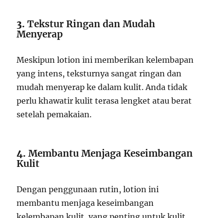
3.
Tekstur Ringan dan Mudah
Menyerap
Meskipun lotion ini memberikan kelembapan
yang intens, teksturnya sangat ringan dan
mudah menyerap ke dalam kulit. Anda tidak
perlu khawatir kulit terasa lengket atau berat
setelah pemakaian.
4.
Membantu Menjaga Keseimbangan
Kulit
Dengan penggunaan rutin, lotion ini
membantu menjaga keseimbangan
kelembapan kulit, yang penting untuk kulit