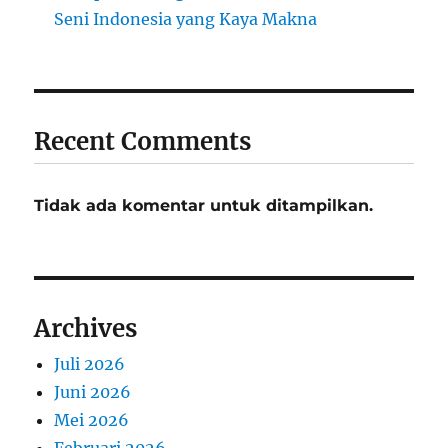
Seni Indonesia yang Kaya Makna
Recent Comments
Tidak ada komentar untuk ditampilkan.
Archives
Juli 2026
Juni 2026
Mei 2026