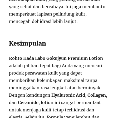
yang sehat dan bercahaya. Ini juga membantu
memperkuat lapisan pelindung kulit,
mencegah dehidrasi lebih lanjut.
Kesimpulan
Rohto Hada Labo Gokujyun Premium Lotion
adalah pilihan tepat bagi Anda yang mencari
produk perawatan kulit yang dapat
memberikan kelembapan maksimal tanpa
meninggalkan rasa lengket atau berminyak.
Dengan kandungan
Hyaluronic Acid
,
Collagen
,
dan
Ceramide
, lotion ini sangat bermanfaat
untuk menjaga kulit tetap terhidrasi dan
elastis. Selain itu, formula yang lembut dan