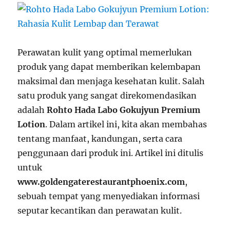
Perawatan kulit yang optimal memerlukan
produk yang dapat memberikan kelembapan
maksimal dan menjaga kesehatan kulit. Salah
satu produk yang sangat direkomendasikan
adalah
Rohto Hada Labo Gokujyun Premium
Lotion
. Dalam artikel ini, kita akan membahas
tentang manfaat, kandungan, serta cara
penggunaan dari produk ini. Artikel ini ditulis
untuk
www.goldengaterestaurantphoenix.com
,
sebuah tempat yang menyediakan informasi
seputar kecantikan dan perawatan kulit.