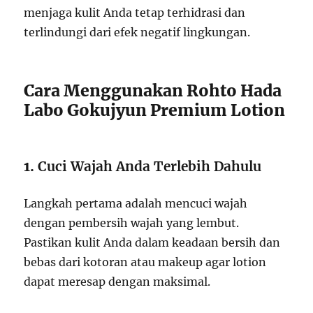
menjaga kulit Anda tetap terhidrasi dan
terlindungi dari efek negatif lingkungan.
Cara Menggunakan Rohto Hada
Labo Gokujyun Premium Lotion
1.
Cuci Wajah Anda Terlebih Dahulu
Langkah pertama adalah mencuci wajah
dengan pembersih wajah yang lembut.
Pastikan kulit Anda dalam keadaan bersih dan
bebas dari kotoran atau makeup agar lotion
dapat meresap dengan maksimal.