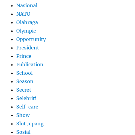
Nasional
NATO
Olahraga
Olympic
Opportunity
President
Prince
Publication
School
Season
Secret
Selebriti
Self-care
Show
Slot Jepang
Sosial