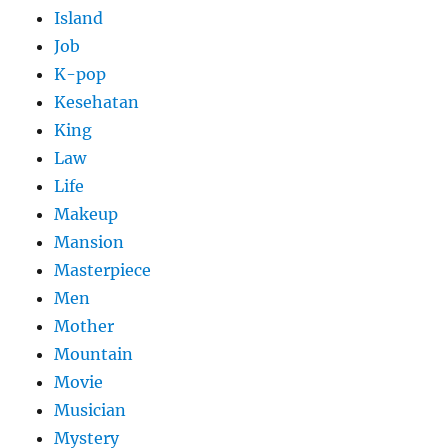
Island
Job
K-pop
Kesehatan
King
Law
Life
Makeup
Mansion
Masterpiece
Men
Mother
Mountain
Movie
Musician
Mystery