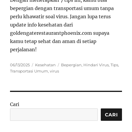
Dengan menerapkan 7 tips ini, kamu bisa
bepergian dengan transportasi umum tanpa
perlu khawatir soal virus. Jangan lupa terus
update info kesehatan dari
goldengaterestaurantphoenix.com supaya
kamu tetap sehat dan aman di setiap
perjalanan!
Posted
Categories
Tags
06/13/2025
Kesehatan
Bepergian
,
Hindari Virus
,
Tips
,
on
Transportasi Umum
,
virus
Cari
CARI