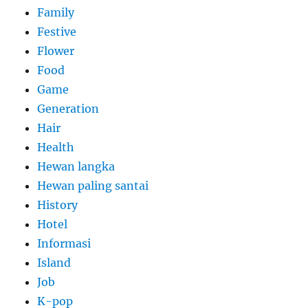
Family
Festive
Flower
Food
Game
Generation
Hair
Health
Hewan langka
Hewan paling santai
History
Hotel
Informasi
Island
Job
K-pop