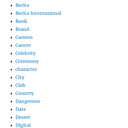
Berita
Berita Internasional
Book
Brand
Camera
Cancer
Celebrity
Ceremony
character
City
Club
Country
Dangerous
Date
Desert
Digital