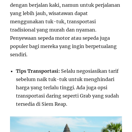
dengan berjalan kaki, namun untuk perjalanan
yang lebih jauh, wisatawan dapat
menggunakan tuk-tuk, transportasi
tradisional yang murah dan nyaman.
Penyewaan sepeda motor atau sepeda juga
populer bagi mereka yang ingin berpetualang
sendiri.
Tips Transportasi:
Selalu negosiasikan tarif
sebelum naik tuk-tuk untuk menghindari
harga yang terlalu tinggi. Ada juga opsi
transportasi daring seperti Grab yang sudah
tersedia di Siem Reap.