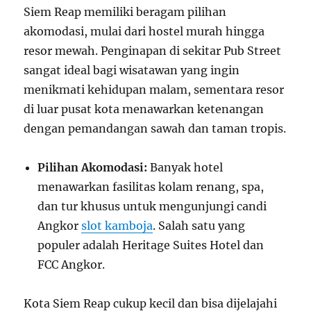
Siem Reap memiliki beragam pilihan
akomodasi, mulai dari hostel murah hingga
resor mewah. Penginapan di sekitar Pub Street
sangat ideal bagi wisatawan yang ingin
menikmati kehidupan malam, sementara resor
di luar pusat kota menawarkan ketenangan
dengan pemandangan sawah dan taman tropis.
Pilihan Akomodasi:
Banyak hotel
menawarkan fasilitas kolam renang, spa,
dan tur khusus untuk mengunjungi candi
Angkor
slot kamboja
. Salah satu yang
populer adalah Heritage Suites Hotel dan
FCC Angkor.
Kota Siem Reap cukup kecil dan bisa dijelajahi