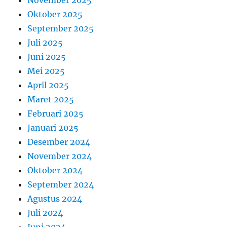
Oktober 2025
September 2025
Juli 2025
Juni 2025
Mei 2025
April 2025
Maret 2025
Februari 2025
Januari 2025
Desember 2024
November 2024
Oktober 2024
September 2024
Agustus 2024
Juli 2024
Juni 2024