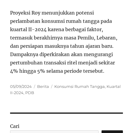
Proyeksi Roy menunjukkan potensi
perlambatan konsumsi rumah tangga pada
kuartal II-2024 karena berbagai faktor,
termasuk berakhirnya masa Pemilu, Lebaran,
dan persiapan masuknya tahun ajaran baru.
Dampaknya diperkirakan akan mengurangi
pertumbuhan transaksi ritel menjadi sekitar
4% hingga 5% selama periode tersebut.
Posted
Categories
Tags
05/09/2024
Berita
Konsumsi Rumah Tangga
,
Kuartal
on
II-2024
,
PDB
Cari