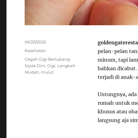
Posted
06/23/2025
goldengaterest
on
Categories
Kesehatan
pelan-pelan tanp
Tags
Cegah Gigi Berlubang
minum, tapi lam
Sejak Dini
,
Gigi
,
Langkah
bahkan dicabut. 
Mudah
,
mulut
terjadi di anak
Untungnya, ada 
rumah untuk men
khusus atau obat
langsung aja sim