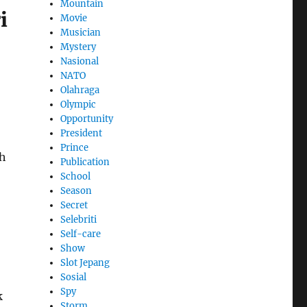
Mountain
i
Movie
Musician
Mystery
Nasional
NATO
Olahraga
Olympic
Opportunity
President
Prince
ih
Publication
School
Season
Secret
Selebriti
Self-care
Show
Slot Jepang
Sosial
Spy
k
Storm