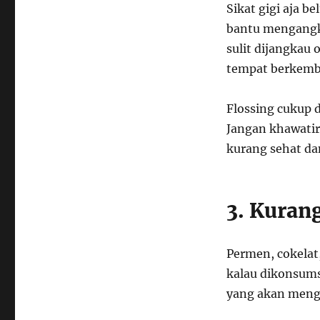
Sikat gigi aja b
bantu mengangka
sulit dijangkau 
tempat berkemb
Flossing cukup d
Jangan khawatir 
kurang sehat da
3. Kuran
Permen, cokelat
kalau dikonsumsi
yang akan mengh