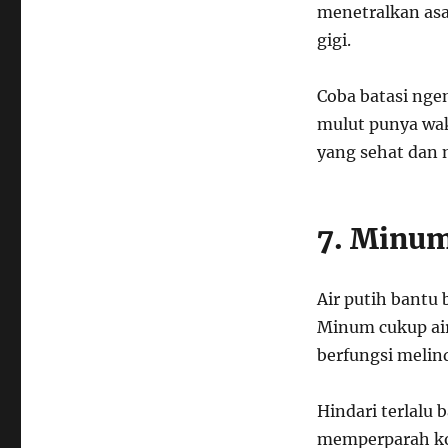
menetralkan asa
gigi.
Coba batasi nge
mulut punya wak
yang sehat dan n
7. Minum
Air putih bantu
Minum cukup air
berfungsi melind
Hindari terlalu 
memperparah kond