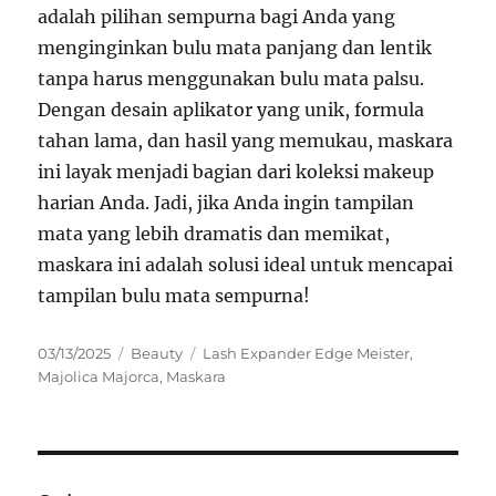
adalah pilihan sempurna bagi Anda yang
menginginkan bulu mata panjang dan lentik
tanpa harus menggunakan bulu mata palsu.
Dengan desain aplikator yang unik, formula
tahan lama, dan hasil yang memukau, maskara
ini layak menjadi bagian dari koleksi makeup
harian Anda. Jadi, jika Anda ingin tampilan
mata yang lebih dramatis dan memikat,
maskara ini adalah solusi ideal untuk mencapai
tampilan bulu mata sempurna!
Posted
Categories
Tags
03/13/2025
Beauty
Lash Expander Edge Meister
,
on
Majolica Majorca
,
Maskara