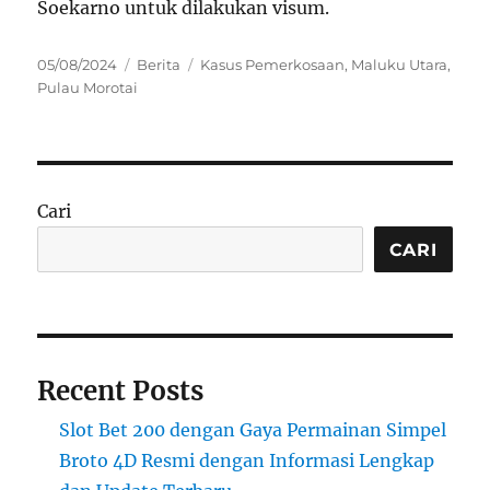
Soekarno untuk dilakukan visum.
Posted
Categories
Tags
05/08/2024
Berita
Kasus Pemerkosaan
,
Maluku Utara
,
on
Pulau Morotai
Cari
CARI
Recent Posts
Slot Bet 200 dengan Gaya Permainan Simpel
Broto 4D Resmi dengan Informasi Lengkap