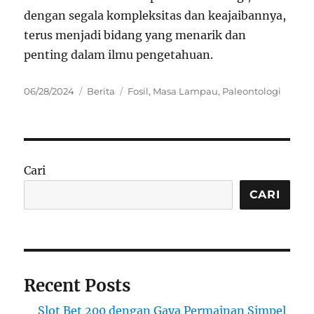
dengan segala kompleksitas dan keajaibannya,
terus menjadi bidang yang menarik dan
penting dalam ilmu pengetahuan.
Posted
Categories
Tags
06/28/2024
Berita
Fosil
,
Masa Lampau
,
Paleontologi
on
Cari
CARI
Recent Posts
Slot Bet 200 dengan Gaya Permainan Simpel