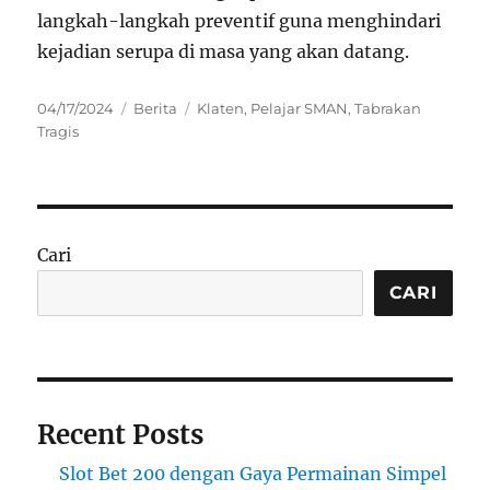
langkah-langkah preventif guna menghindari
kejadian serupa di masa yang akan datang.
Posted
Categories
Tags
04/17/2024
Berita
Klaten
,
Pelajar SMAN
,
Tabrakan
on
Tragis
Cari
CARI
Recent Posts
Slot Bet 200 dengan Gaya Permainan Simpel