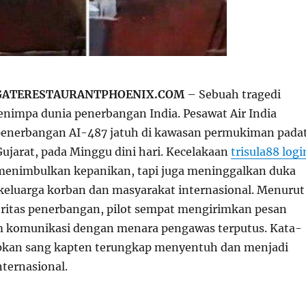
ATERESTAURANTPHOENIX.COM
– Sebuah tragedi
impa dunia penerbangan India. Pesawat Air India
enerbangan AI-487 jatuh di kawasan permukiman pada
ujarat, pada Minggu dini hari. Kecelakaan
trisula88 logi
 menimbulkan kepanikan, tapi juga meninggalkan duka
eluarga korban dan masyarakat internasional. Menurut
oritas penerbangan, pilot sempat mengirimkan pesan
m komunikasi dengan menara pengawas terputus. Kata-
apkan sang kapten terungkap menyentuh dan menjadi
nternasional.