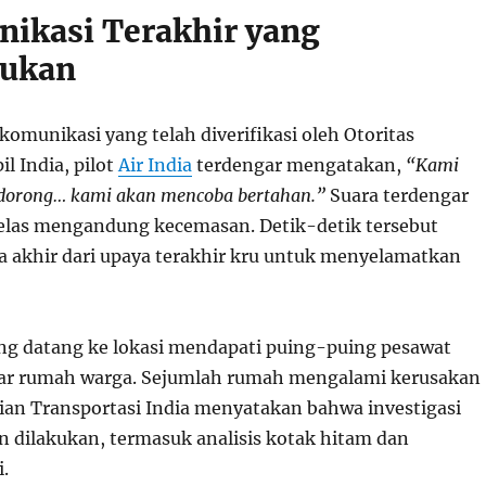
nikasi Terakhir yang
ukan
omunikasi yang telah diverifikasi oleh Otoritas
l India, pilot
Air India
terdengar mengatakan,
“Kami
 dorong… kami akan mencoba bertahan.”
Suara terdengar
elas mengandung kecemasan. Detik-detik tersebut
 akhir dari upaya terakhir kru untuk menyelamatkan
ng datang ke lokasi mendapati puing-puing pesawat
itar rumah warga. Sejumlah rumah mengalami kerusakan
ian Transportasi India menyatakan bahwa investigasi
 dilakukan, termasuk analisis kotak hitam dan
.