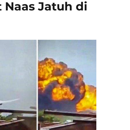
 Naas Jatuh di