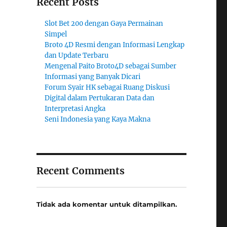
Recent Posts
Slot Bet 200 dengan Gaya Permainan
Simpel
Broto 4D Resmi dengan Informasi Lengkap
dan Update Terbaru
Mengenal Paito Broto4D sebagai Sumber
Informasi yang Banyak Dicari
Forum Syair HK sebagai Ruang Diskusi
Digital dalam Pertukaran Data dan
Interpretasi Angka
Seni Indonesia yang Kaya Makna
Recent Comments
Tidak ada komentar untuk ditampilkan.