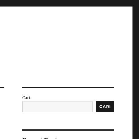
Cari
CARI