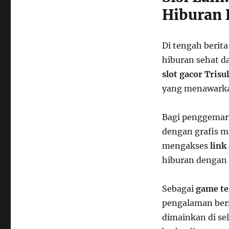
Hiburan 
Di tengah berit
hiburan sehat d
slot gacor Trisu
yang menawarkan
Bagi penggemar 
dengan grafis m
mengakses
link
hiburan dengan
Sebagai
game te
pengalaman berm
dimainkan di se