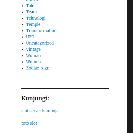
Tale
Team
Teknologi
Temple
Transformation
UFO
Uncategorized
Vintage
Woman
Women
Zodiac-sign
Kunjungi:
slot server kamboja
toto slot