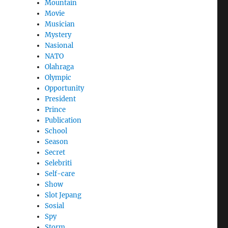
Mountain
Movie
Musician
Mystery
Nasional
NATO
Olahraga
Olympic
Opportunity
President
Prince
Publication
School
Season
Secret
Selebriti
Self-care
Show
Slot Jepang
Sosial
Spy
Storm