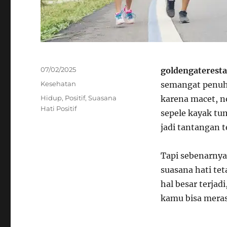
Posted
07/02/2025
goldengaterest
on
Categories
Kesehatan
semangat penuh,
Tags
Hidup
,
Positif
,
Suasana
karena macet, n
Hati Positif
sepele kayak tu
jadi tantangan t
Tapi sebenarnya
suasana hati tet
hal besar terjad
kamu bisa merasa