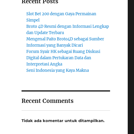
Recent Posts
Slot Bet 200 dengan Gaya Permainan
Simpel
Broto 4D Resmi dengan Informasi Lengkap
dan Update Terbaru
Mengenal Paito Broto4D sebagai Sumber
Informasi yang Banyak Dicari
Forum Syair HK sebagai Ruang Diskusi
Digital dalam Pertukaran Data dan
Interpretasi Angka
Seni Indonesia yang Kaya Makna
Recent Comments
Tidak ada komentar untuk ditampilkan.