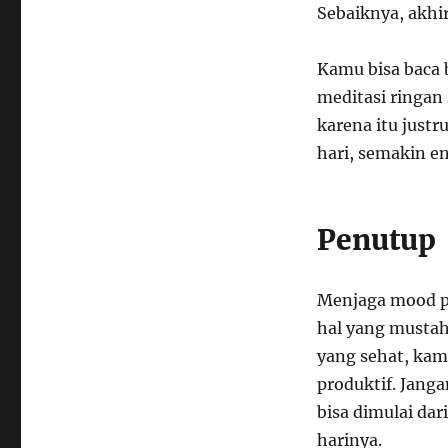
Sebaiknya, akhir
Kamu bisa baca 
meditasi ringan 
karena itu just
hari, semakin e
Penutup
Menjaga mood po
hal yang mustah
yang sehat, kam
produktif. Jan
bisa dimulai dari
harinya.