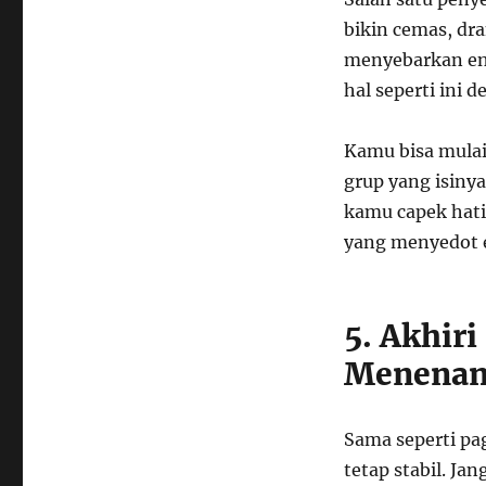
bikin cemas, dr
menyebarkan ene
hal seperti ini
Kamu bisa mulai
grup yang isiny
kamu capek hati
yang menyedot 
5. Akhiri
Menenan
Sama seperti pa
tetap stabil. Ja