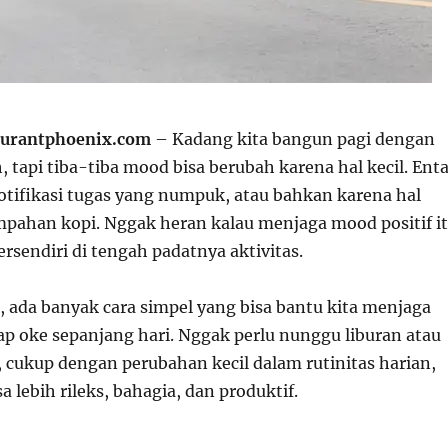
aurantphoenix.com
– Kadang kita bangun pagi dengan
 tapi tiba-tiba mood bisa berubah karena hal kecil. Ent
otifikasi tugas yang numpuk, atau bahkan karena hal
mpahan kopi. Nggak heran kalau menjaga mood positif i
ersendiri di tengah padatnya aktivitas.
, ada banyak cara simpel yang bisa bantu kita menjaga
ap oke sepanjang hari. Nggak perlu nunggu liburan atau
i, cukup dengan perubahan kecil dalam rutinitas harian,
 lebih rileks, bahagia, dan produktif.