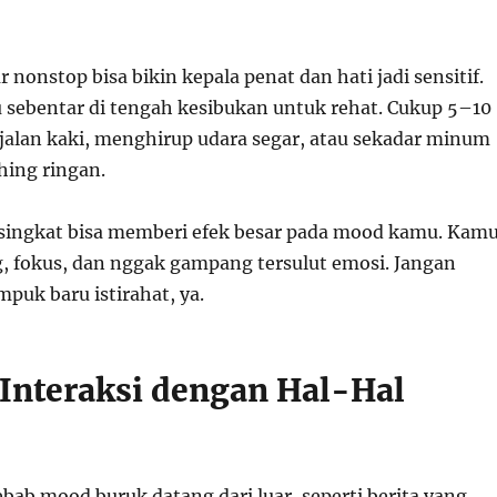
r nonstop bisa bikin kepala penat dan hati jadi sensitif.
sebentar di tengah kesibukan untuk rehat. Cukup 5–10
jalan kaki, menghirup udara segar, atau sekadar minum
ching ringan.
 singkat bisa memberi efek besar pada mood kamu. Kam
ng, fokus, dan nggak gampang tersulut emosi. Jangan
puk baru istirahat, ya.
i Interaksi dengan Hal-Hal
bab mood buruk datang dari luar, seperti berita yang