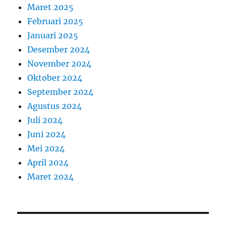
Maret 2025
Februari 2025
Januari 2025
Desember 2024
November 2024
Oktober 2024
September 2024
Agustus 2024
Juli 2024
Juni 2024
Mei 2024
April 2024
Maret 2024