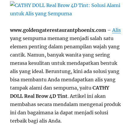
www.goldengaterestaurantphoenix.com
–
Alis
yang sempurna memang menjadi salah satu
elemen penting dalam penampilan wajah yang
cantik. Namun, banyak wanita yang sering
merasa kesulitan untuk mendapatkan bentuk
alis yang ideal. Beruntung, kini ada solusi yang
bisa membantu Anda mendapatkan alis yang
tampak alami dan sempurna, yaitu
CATHY
DOLL Real Brow 4D Tint
. Artikel ini akan
membahas secara mendalam mengenai produk
ini dan bagaimana ia dapat menjadi solusi
terbaik bagi alis Anda.