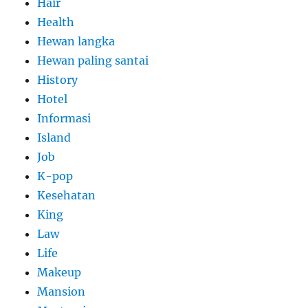
Hair
Health
Hewan langka
Hewan paling santai
History
Hotel
Informasi
Island
Job
K-pop
Kesehatan
King
Law
Life
Makeup
Mansion