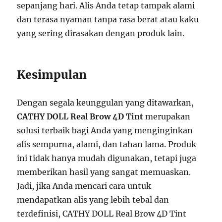
sepanjang hari. Alis Anda tetap tampak alami
dan terasa nyaman tanpa rasa berat atau kaku
yang sering dirasakan dengan produk lain.
Kesimpulan
Dengan segala keunggulan yang ditawarkan,
CATHY DOLL Real Brow 4D Tint
merupakan
solusi terbaik bagi Anda yang menginginkan
alis sempurna, alami, dan tahan lama. Produk
ini tidak hanya mudah digunakan, tetapi juga
memberikan hasil yang sangat memuaskan.
Jadi, jika Anda mencari cara untuk
mendapatkan alis yang lebih tebal dan
terdefinisi, CATHY DOLL Real Brow 4D Tint