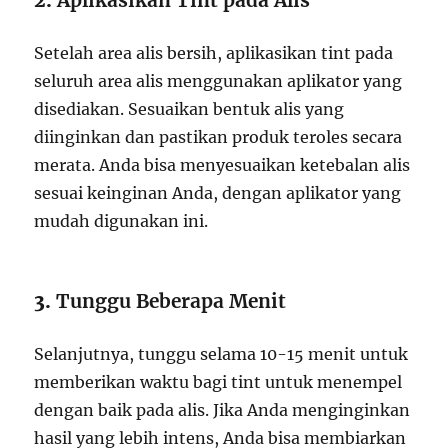
2.
Aplikasikan Tint pada Alis
Setelah area alis bersih, aplikasikan tint pada
seluruh area alis menggunakan aplikator yang
disediakan. Sesuaikan bentuk alis yang
diinginkan dan pastikan produk teroles secara
merata. Anda bisa menyesuaikan ketebalan alis
sesuai keinginan Anda, dengan aplikator yang
mudah digunakan ini.
3.
Tunggu Beberapa Menit
Selanjutnya, tunggu selama 10-15 menit untuk
memberikan waktu bagi tint untuk menempel
dengan baik pada alis. Jika Anda menginginkan
hasil yang lebih intens, Anda bisa membiarkan