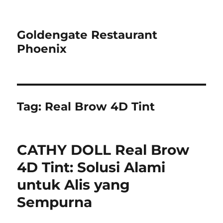
Goldengate Restaurant
Phoenix
Tag:
Real Brow 4D Tint
CATHY DOLL Real Brow
4D Tint: Solusi Alami
untuk Alis yang
Sempurna