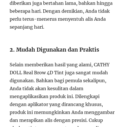
diberikan juga bertahan lama, bahkan hingga
beberapa hari. Dengan demikian, Anda tidak
perlu terus-menerus menyentuh alis Anda
sepanjang hari.
2.
Mudah Digunakan dan Praktis
Selain memberikan hasil yang alami, CATHY
DOLL Real Brow 4D Tint juga sangat mudah
digunakan. Bahkan bagi pemula sekalipun,
Anda tidak akan kesulitan dalam
mengaplikasikan produk ini. Dilengkapi
dengan aplikator yang dirancang khusus,
produk ini memungkinkan Anda menggambar
dan merapikan alis dengan presisi. Cukup