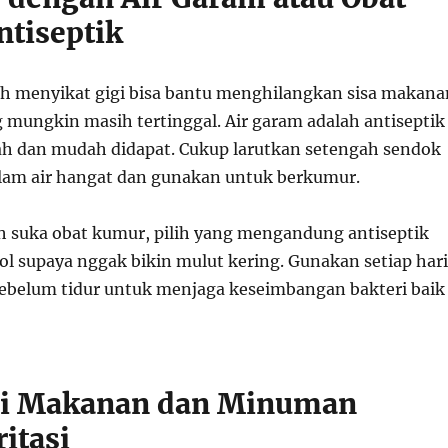
tiseptik
h menyikat gigi bisa bantu menghilangkan sisa makana
g mungkin masih tertinggal. Air garam adalah antiseptik
h dan mudah didapat. Cukup larutkan setengah sendok
lam air hangat dan gunakan untuk berkumur.
h suka obat kumur, pilih yang mengandung antiseptik
ol supaya nggak bikin mulut kering. Gunakan setiap hari
sebelum tidur untuk menjaga keseimbangan bakteri baik
ri Makanan dan Minuman
itasi