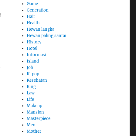
Game
Generation
i
Hair
Health
Hewan langka
Hewan paling santai
History
Hotel
Informasi
Island
.
Job
K-pop
Kesehatan
King
Law
Life
Makeup
Mansion
Masterpiece
Men
.
Mother