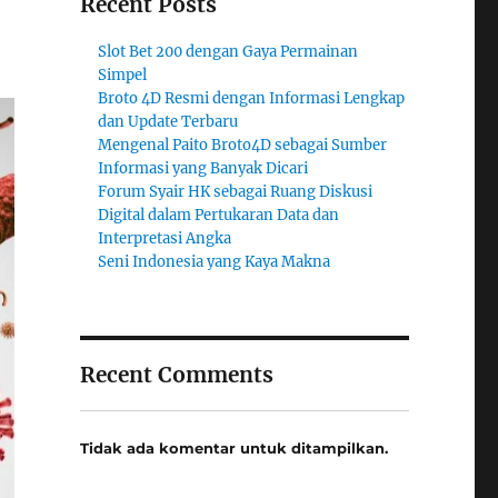
Recent Posts
Slot Bet 200 dengan Gaya Permainan
Simpel
Broto 4D Resmi dengan Informasi Lengkap
dan Update Terbaru
Mengenal Paito Broto4D sebagai Sumber
Informasi yang Banyak Dicari
Forum Syair HK sebagai Ruang Diskusi
Digital dalam Pertukaran Data dan
Interpretasi Angka
Seni Indonesia yang Kaya Makna
Recent Comments
Tidak ada komentar untuk ditampilkan.