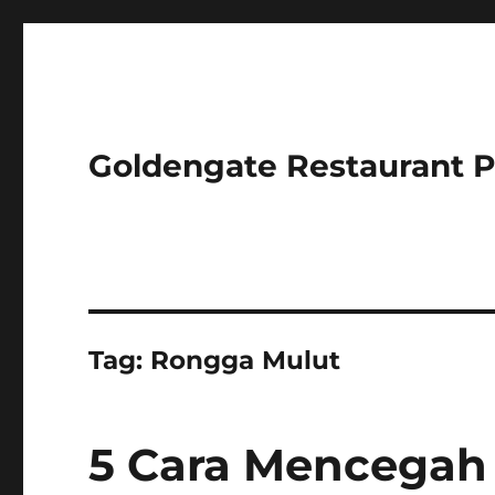
Goldengate Restaurant 
Tag:
Rongga Mulut
5 Cara Mencegah 