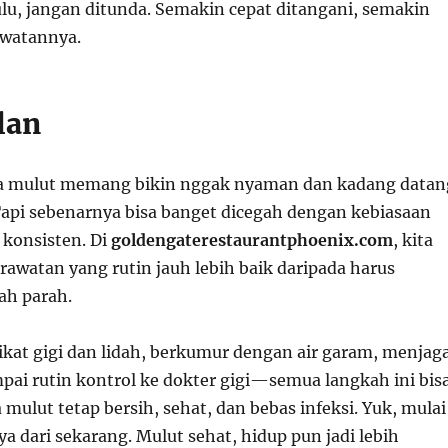
ulu, jangan ditunda. Semakin cepat ditangani, semakin
awatannya.
lan
gga mulut memang bikin nggak nyaman dan kadang datan
 Tapi sebenarnya bisa banget dicegah dengan kebiasaan
 konsisten. Di
goldengaterestaurantphoenix.com
, kita
rawatan yang rutin jauh lebih baik daripada harus
ah parah.
ikat gigi dan lidah, berkumur dengan air garam, menjag
pai rutin kontrol ke dokter gigi—semua langkah ini bis
mulut tetap bersih, sehat, dan bebas infeksi. Yuk, mulai
a dari sekarang. Mulut sehat, hidup pun jadi lebih