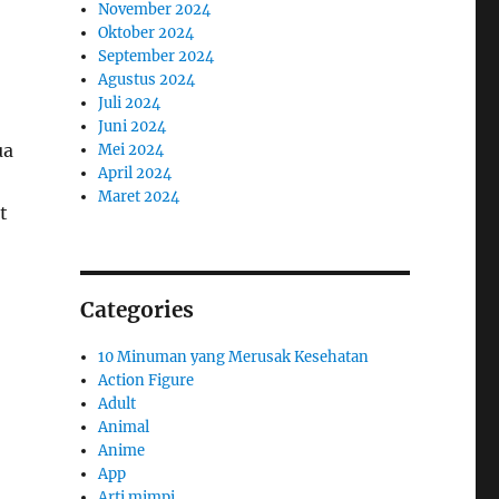
November 2024
Oktober 2024
September 2024
Agustus 2024
Juli 2024
Juni 2024
ua
Mei 2024
April 2024
Maret 2024
t
Categories
10 Minuman yang Merusak Kesehatan
Action Figure
Adult
Animal
Anime
App
Arti mimpi