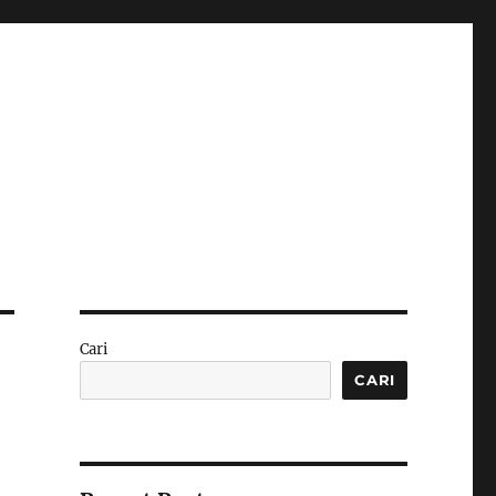
Cari
CARI