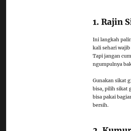
1. Rajin 
Ini langkah pali
kali sehari waji
Tapi jangan cuma
ngumpulnya bakt
Gunakan sikat gi
bisa, pilih sika
bisa pakai bagia
bersih.
2. Kumur