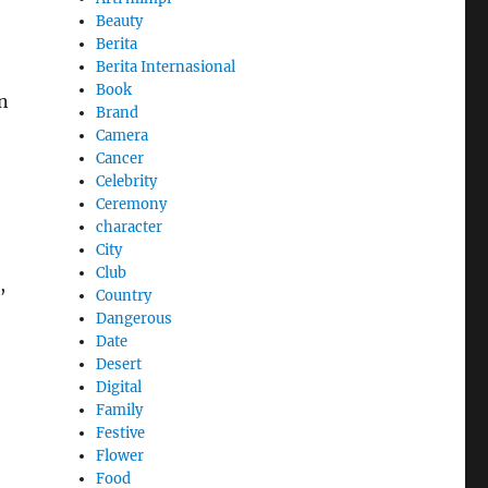
Beauty
Berita
Berita Internasional
Book
n
Brand
Camera
Cancer
Celebrity
Ceremony
character
City
Club
,
Country
Dangerous
Date
Desert
Digital
Family
Festive
Flower
Food