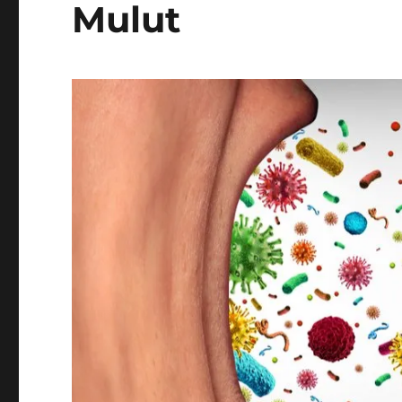
Mulut