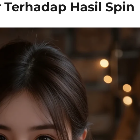
 Terhadap Hasil Spin