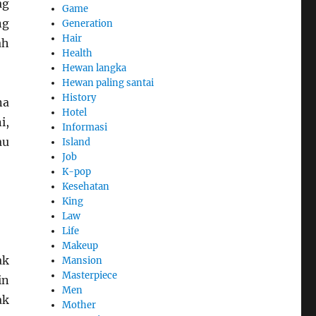
ag
Game
ng
Generation
Hair
ah
Health
Hewan langka
Hewan paling santai
History
na
Hotel
i,
Informasi
au
Island
Job
K-pop
Kesehatan
King
Law
Life
Makeup
ak
Mansion
Masterpiece
in
Men
ak
Mother