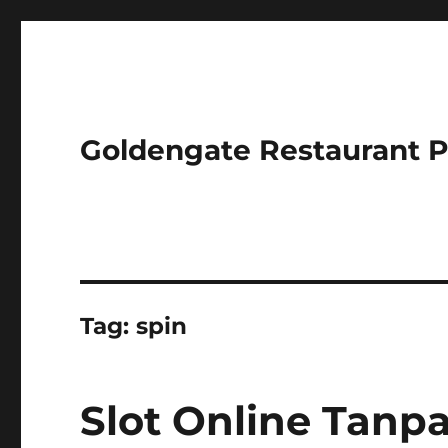
Goldengate Restaurant 
Tag:
spin
Slot Online Tanp