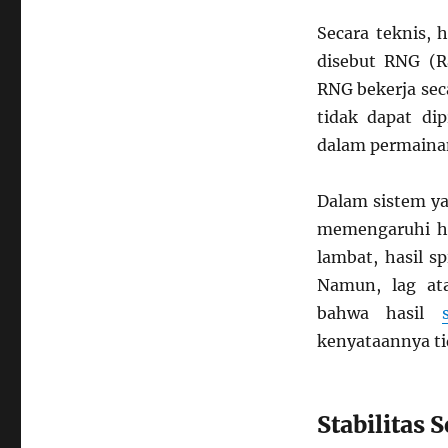
Secara teknis, 
disebut RNG (R
RNG bekerja se
tidak dapat di
dalam permaina
Dalam sistem ya
memengaruhi has
lambat, hasil s
Namun, lag ata
bahwa hasil
kenyataannya ti
Stabilitas 