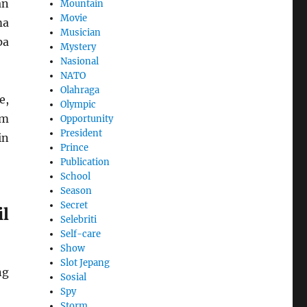
an
Mountain
Movie
ma
Musician
pa
Mystery
Nasional
NATO
Olahraga
e,
Olympic
am
Opportunity
President
in
Prince
Publication
School
Season
Secret
l
Selebriti
Self-care
Show
Slot Jepang
ng
Sosial
Spy
Storm