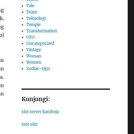
Tale
ng
Team
k.
Teknologi
Temple
ng
Transformation
ol
UFO
Uncategorized
Vintage
Woman
an
Women
un
Zodiac-sign
a.
an
un
Kunjungi:
slot server kamboja
toto slot