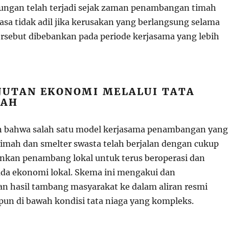
ungan telah terjadi sejak zaman penambangan timah
asa tidak adil jika kerusakan yang berlangsung selama
rsebut dibebankan pada periode kerjasama yang lebih
JUTAN EKONOMI MELALUI TATA
MAH
an bahwa salah satu model kerjasama penambangan yang
imah dan smelter swasta telah berjalan dengan cukup
kan penambang lokal untuk terus beroperasi dan
ada ekonomi lokal. Skema ini mengakui dan
n hasil tambang masyarakat ke dalam aliran resmi
un di bawah kondisi tata niaga yang kompleks.