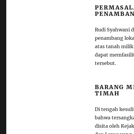
PERMASAL
PENAMBAN
Rudi Syahwani 
penambang lokal 
atas tanah milik
dapat memfasili
tersebut.
BARANG M
TIMAH
Di tengah kesul
bahwa tersangka
disita oleh Kej