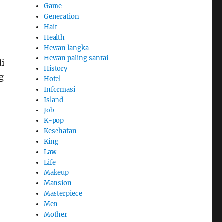
Game
Generation
Hair
Health
Hewan langka
Hewan paling santai
di
History
g
Hotel
Informasi
Island
Job
K-pop
Kesehatan
King
Law
Life
Makeup
Mansion
Masterpiece
Men
Mother