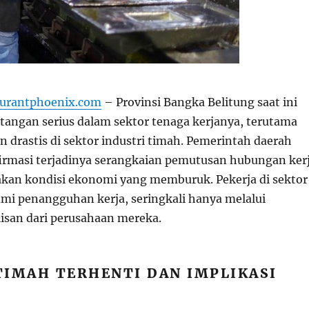
aurantphoenix.com
– Provinsi Bangka Belitung saat ini
angan serius dalam sektor tenaga kerjanya, terutama
 drastis di sektor industri timah. Pemerintah daerah
rmasi terjadinya serangkaian pemutusan hubungan ker
kan kondisi ekonomi yang memburuk. Pekerja di sektor
ami penangguhan kerja, seringkali hanya melalui
isan dari perusahaan mereka.
TIMAH TERHENTI DAN IMPLIKASI