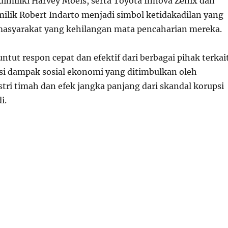
dimiliki Harvey Moeis, serta Toyota Innova Zenix dan
ilik Robert Indarto menjadi simbol ketidakadilan yang
masyarakat yang kehilangan mata pencaharian mereka.
ntut respon cepat dan efektif dari berbagai pihak terkai
i dampak sosial ekonomi yang ditimbulkan oleh
tri timah dan efek jangka panjang dari skandal korupsi
i.