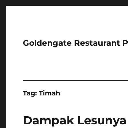
Goldengate Restaurant 
Tag:
Timah
Dampak Lesunya 