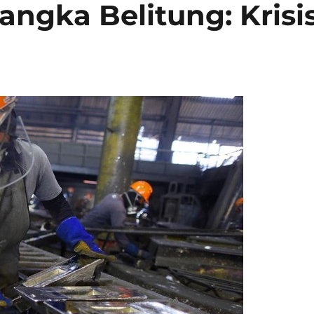
angka Belitung: Krisi