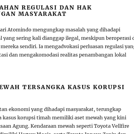
AHAN REGULASI DAN HAK
GAN MASYARAKAT
dari Atomindo mengungkap masalah yang dihadapi
yang sering kali dianggap ilegal, meskipun beroperasi 
 mereka sendiri. Ia mengadvokasi perluasan regulasi yan
tasi dan mengakomodasi realitas penambangan lokal
EWAH TERSANGKA KASUS KORUPSI
itan ekonomi yang dihadapi masyarakat, terungkap
 kasus korupsi timah memiliki aset mewah yang kini
aksaan Agung. Kendaraan mewah seperti Toyota Vellfire