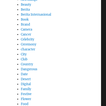
Beauty
Berita
Berita Internasional
Book
Brand
Camera
Cancer
Celebrity
Ceremony
character
City
Club
Country
Dangerous
Date
Desert
Digital
Family
Festive
Flower
Food