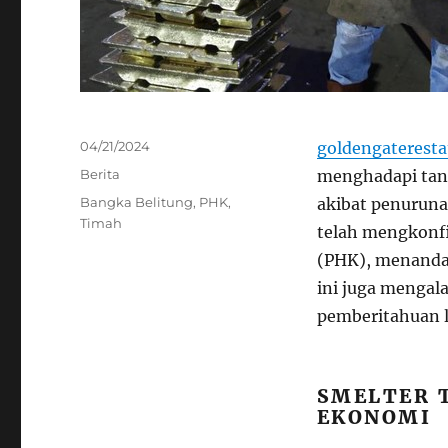
Posted
04/21/2024
goldengaterest
on
Categories
Berita
menghadapi tant
Tags
Bangka Belitung
,
PHK
,
akibat penurunan
Timah
telah mengkonfi
(PHK), menanda
ini juga mengal
pemberitahuan l
SMELTER 
EKONOMI