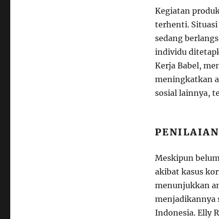
Kegiatan produk
terhenti. Situas
sedang berlangs
individu ditetap
Kerja Babel, me
meningkatkan a
sosial lainnya, 
PENILAIAN
Meskipun belum
akibat kasus kor
menunjukkan ang
menjadikannya sa
Indonesia. Elly