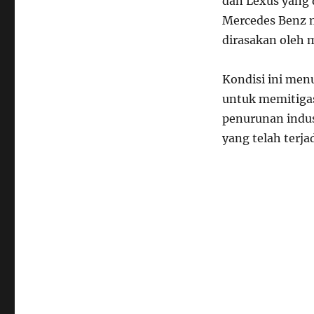
dan Lexus yang 
Mercedes Benz m
dirasakan oleh 
Kondisi ini menu
untuk memitigas
penurunan indus
yang telah terjad