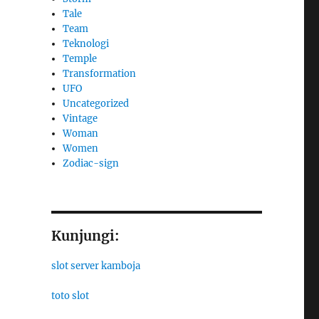
Tale
Team
Teknologi
Temple
Transformation
UFO
Uncategorized
Vintage
Woman
Women
Zodiac-sign
Kunjungi:
slot server kamboja
toto slot