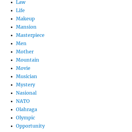
Law
Life
Makeup
Mansion
Masterpiece
Men
Mother
Mountain
Movie
Musician
Mystery
Nasional
NATO
Olahraga
Olympic
Opportunity