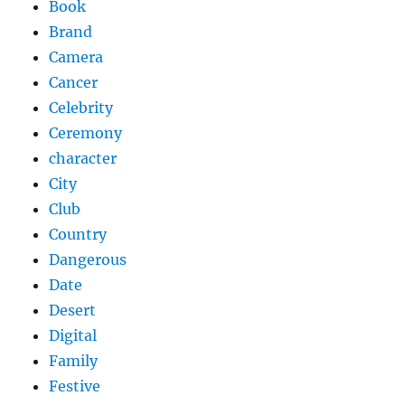
Book
Brand
Camera
Cancer
Celebrity
Ceremony
character
City
Club
Country
Dangerous
Date
Desert
Digital
Family
Festive