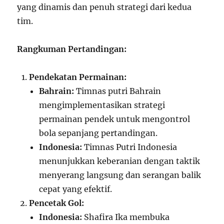
yang dinamis dan penuh strategi dari kedua
tim.
Rangkuman Pertandingan:
Pendekatan Permainan:
Bahrain:
Timnas putri Bahrain
mengimplementasikan strategi
permainan pendek untuk mengontrol
bola sepanjang pertandingan.
Indonesia:
Timnas Putri Indonesia
menunjukkan keberanian dengan taktik
menyerang langsung dan serangan balik
cepat yang efektif.
Pencetak Gol:
Indonesia:
Shafira Ika membuka