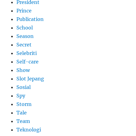
President
Prince
Publication
School
Season
Secret
Selebriti
Self-care
Show
Slot Jepang
Sosial
Spy
Storm
Tale
Team
Teknologi