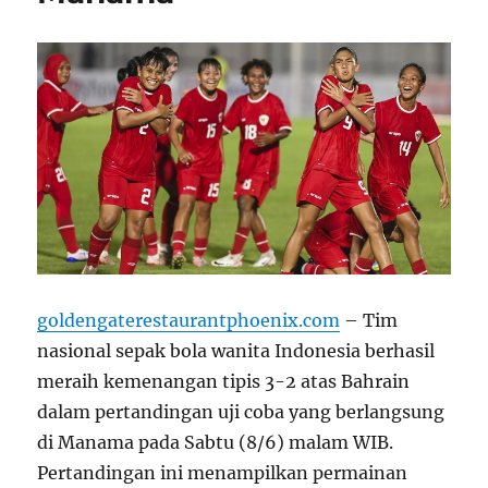
goldengaterestaurantphoenix.com
– Tim
nasional sepak bola wanita Indonesia berhasil
meraih kemenangan tipis 3-2 atas Bahrain
dalam pertandingan uji coba yang berlangsung
di Manama pada Sabtu (8/6) malam WIB.
Pertandingan ini menampilkan permainan