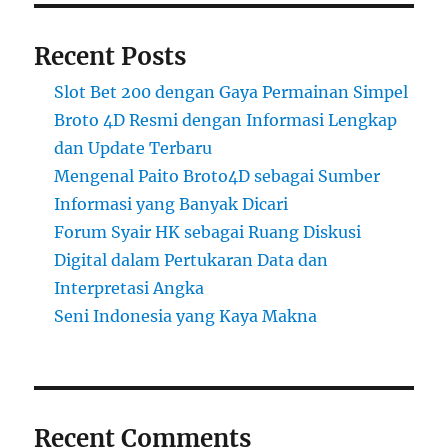
Recent Posts
Slot Bet 200 dengan Gaya Permainan Simpel
Broto 4D Resmi dengan Informasi Lengkap
dan Update Terbaru
Mengenal Paito Broto4D sebagai Sumber
Informasi yang Banyak Dicari
Forum Syair HK sebagai Ruang Diskusi
Digital dalam Pertukaran Data dan
Interpretasi Angka
Seni Indonesia yang Kaya Makna
Recent Comments