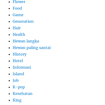
Flower
Food
Game
Generation
Hair
Health
Hewan langka
Hewan paling santai
History
Hotel
Informasi
Island
Job
K-pop
Kesehatan
King