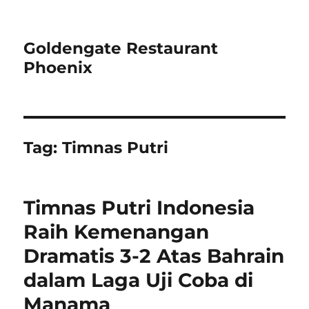
Goldengate Restaurant
Phoenix
Tag:
Timnas Putri
Timnas Putri Indonesia
Raih Kemenangan
Dramatis 3-2 Atas Bahrain
dalam Laga Uji Coba di
Manama