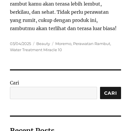
rambut kamu akan terasa lebih lembut,
berkilau, dan sehat. Tidak perlu perawatan
yang rumit, cukup dengan produk ini,
rambutmu akan terlihat dan terasa luar biasa!
Posted
Categories
Tags
03/04/2025
Beauty
Moremo
,
Perawatan Rambut
,
on
Water Treatment Miracle 10
Cari
CARI
Recent Posts