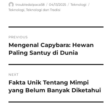
Author
Posted
Categories
Tags
troubledalpaca58
04/13/2025
Teknologi
on
Teknologi
,
Teknologi dan Tradisi
Navigasi
PREVIOUS
pos
Mengenal Capybara: Hewan
Previous
post:
Paling Santuy di Dunia
NEXT
Fakta Unik Tentang Mimpi
Next
post:
yang Belum Banyak Diketahui