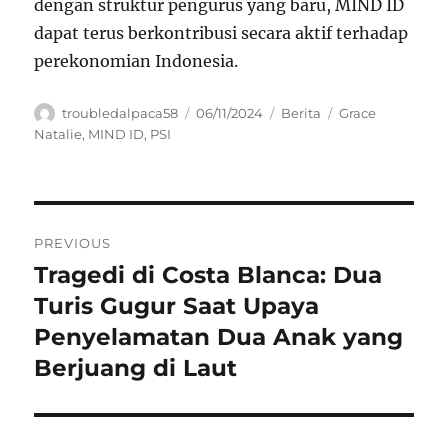
dengan struktur pengurus yang baru, MIND ID
dapat terus berkontribusi secara aktif terhadap
perekonomian Indonesia.
Author
Posted
Categories
Tags
troubledalpaca58
06/11/2024
Berita
Grace
on
Natalie
,
MIND ID
,
PSI
Navigasi
PREVIOUS
pos
Tragedi di Costa Blanca: Dua
Previous
post:
Turis Gugur Saat Upaya
Penyelamatan Dua Anak yang
Berjuang di Laut