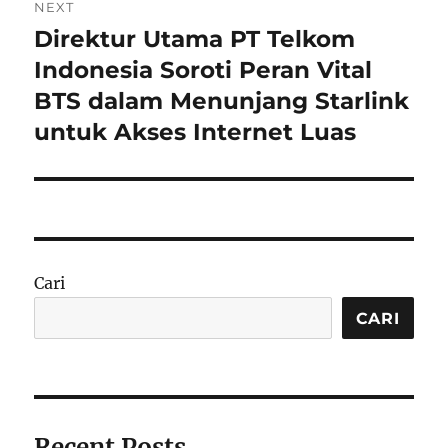
NEXT
Direktur Utama PT Telkom
Next
post:
Indonesia Soroti Peran Vital
BTS dalam Menunjang Starlink
untuk Akses Internet Luas
Cari
CARI
Recent Posts