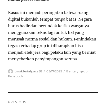
Kasus ini menjadi peringatan bahwa ruang
digital bukanlah tempat tanpa batas. Negara
harus hadir dan bertindak ketika warganya
menggunakan teknologi untuk hal yang
merusak norma sosial dan hukum. Penindakan
tegas terhadap grup ini diharapkan bisa
menjadi efek jera bagi pelaku lain yang berniat
menyebarkan penyimpangan serupa.
Author
Posted
Categories
Tags
troubledalpaca58
05/17/2025
Berita
grup
on
Facebook
Navigasi
PREVIOUS