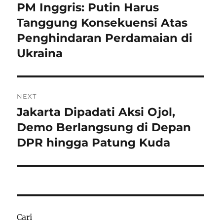
pos
PM Inggris: Putin Harus
Previous
post:
Tanggung Konsekuensi Atas
Penghindaran Perdamaian di
Ukraina
NEXT
Jakarta Dipadati Aksi Ojol,
Next
post:
Demo Berlangsung di Depan
DPR hingga Patung Kuda
Cari