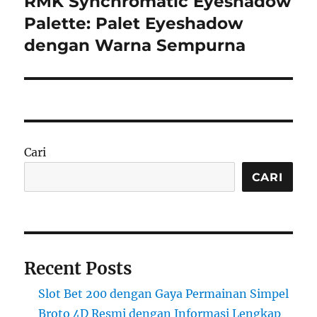
RMK Synchromatic Eyeshadow
Next
post:
Palette: Palet Eyeshadow
dengan Warna Sempurna
Cari
CARI
Recent Posts
Slot Bet 200 dengan Gaya Permainan Simpel
Broto 4D Resmi dengan Informasi Lengkap