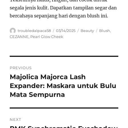
segala jenis kulit. Dapatkan tampilan segar dan
bercahaya sepanjang hari dengan blush ini.
Author
Posted
Categories
Tags
troubledalpaca58
03/14/2025
Beauty
Blush
,
on
CEZANNE
,
Pearl Glow Cheek
Navigasi
PREVIOUS
pos
Majolica Majorca Lash
Previous
post:
Expander: Maskara untuk Bulu
Mata Sempurna
NEXT