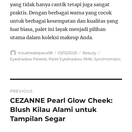
yang tidak hanya cantik tetapi juga sangat
praktis. Dengan berbagai warna yang cocok
untuk berbagai kesempatan dan kualitas yang
luar biasa, palet ini layak menjadi pilihan
utama dalam koleksi makeup Anda.
Author
Posted
Categories
Tags
troubledalpaca58
03/15/2025
Beauty
on
Eyeshadow Palette
,
Palet Eyeshadow
,
RMK
,
Synchromatic
Navigasi
PREVIOUS
pos
CEZANNE Pearl Glow Cheek:
Previous
post:
Blush Kilau Alami untuk
Tampilan Segar